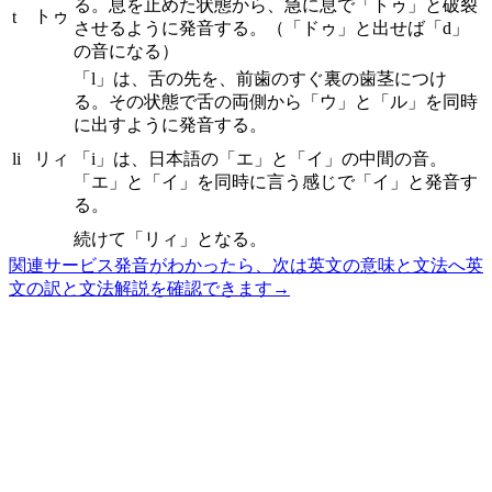
る。息を止めた状態から、急に息で「トゥ」と破裂
トゥ
t
させるように発音する。（「ドゥ」と出せば「d」
の音になる）
「l」は、舌の先を、前歯のすぐ裏の歯茎につけ
る。その状態で舌の両側から「ウ」と「ル」を同時
に出すように発音する。
li
リィ
「i」は、日本語の「エ」と「イ」の中間の音。
「エ」と「イ」を同時に言う感じで「イ」と発音す
る。
続けて「リィ」となる。
関連サービス
発音がわかったら、次は英文の意味と文法へ
英
文の訳と文法解説を確認できます
→