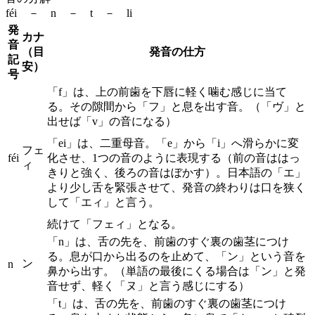
féi － n － t － li
発
カナ
音
（目
発音の仕方
記
安）
号
「f」は、上の前歯を下唇に軽く噛む感じに当て
る。その隙間から「フ」と息を出す音。（「ヴ」と
出せば「v」の音になる）
「ei」は、二重母音。「e」から「i」へ滑らかに変
フェ
féi
化させ、1つの音のように表現する（前の音ははっ
ィ
きりと強く、後ろの音はぼかす）。日本語の「エ」
より少し舌を緊張させて、発音の終わりは口を狭く
して「エィ」と言う。
続けて「フェィ」となる。
「n」は、舌の先を、前歯のすぐ裏の歯茎につけ
る。息が口から出るのを止めて、「ン」という音を
ン
n
鼻から出す。（単語の最後にくる場合は「ン」と発
音せず、軽く「ヌ」と言う感じにする）
「t」は、舌の先を、前歯のすぐ裏の歯茎につけ