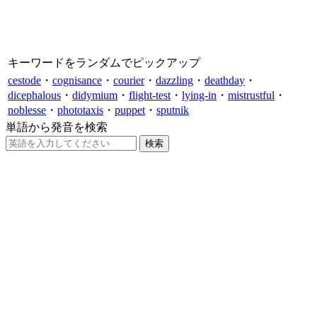
キーワードをランダムでピックアップ
cestode
・
cognisance
・
courier
・
dazzling
・
deathday
・
dicephalous
・
didymium
・
flight-test
・
lying-in
・
mistrustful
・
noblesse
・
phototaxis
・
puppet
・
sputnik
単語から発音を検索