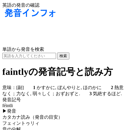
英語の発音の確認
単語から発音を検索
faintlyの発音記号と読み方
意味：
[副]
1
かすかに, ぼんやりと, ほのかに
2
熱意
なく；力なく, 弱々しく；おずおずと.
3
気絶するほど.
発音記号
féintli
▶
発音
カタカナ読み（発音の目安）
フェィントゥリィ
音の分解