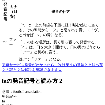
発
カナ
音
（目
発音の仕方
記
安）
号
「f」は、上の前歯を下唇に軽く噛む感じに当て
る。その隙間から「フ」と息を出す音。（「ヴ」
と出せば「v」の音になる）
ファ
fɑ'ː
「ː」のある場所は、長く引っ張って発音する。
ー
「ɑː」は、口を大きく開けて、口の奥のほうから
「アー」と長めに言う。
続けて「ファー」となる。
関連サービス
発音がわかったら、次は英文の意味と文法へ
英
文の訳と文法解説を確認できます
→
faの発音記号と読み方 2
意味：
football association.
発音記号
fɑ