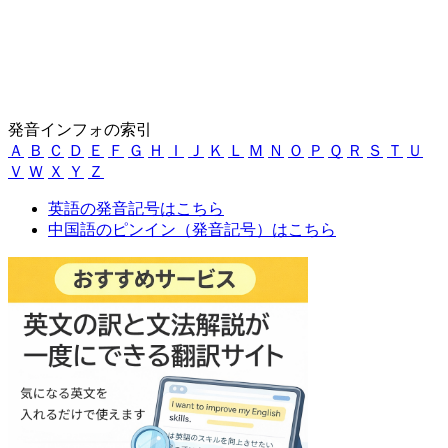
発音インフォの索引
Ａ
Ｂ
Ｃ
Ｄ
Ｅ
Ｆ
Ｇ
Ｈ
Ｉ
Ｊ
Ｋ
Ｌ
Ｍ
Ｎ
Ｏ
Ｐ
Ｑ
Ｒ
Ｓ
Ｔ
Ｕ
Ｖ
Ｗ
Ｘ
Ｙ
Ｚ
英語の発音記号はこちら
中国語のピンイン（発音記号）はこちら