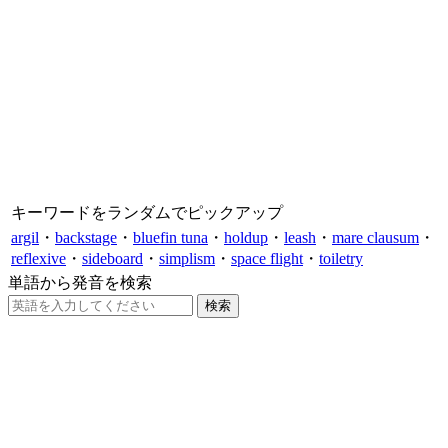
キーワードをランダムでピックアップ
argil
・
backstage
・
bluefin tuna
・
holdup
・
leash
・
mare clausum
・
reflexive
・
sideboard
・
simplism
・
space flight
・
toiletry
単語から発音を検索