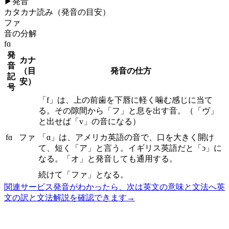
▶
発音
カタカナ読み（発音の目安）
ファ
音の分解
fɑ
発
カナ
音
（目
発音の仕方
記
安）
号
「f」は、上の前歯を下唇に軽く噛む感じに当て
る。その隙間から「フ」と息を出す音。（「ヴ」
と出せば「v」の音になる）
fɑ
ファ
「ɑ」は、アメリカ英語の音で、口を大きく開け
て、短く「ア」と言う。イギリス英語だと「ɔ」に
なる。「オ」と発音しても通用する。
続けて「ファ」となる。
関連サービス
発音がわかったら、次は英文の意味と文法へ
英
文の訳と文法解説を確認できます
→