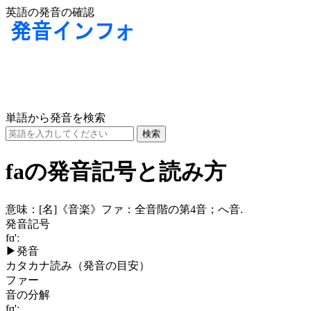
英語の発音の確認
単語から発音を検索
faの発音記号と読み方
意味：
[名]
《音楽》ファ：全音階の第4音；へ音.
発音記号
fɑ'ː
▶
発音
カタカナ読み（発音の目安）
ファー
音の分解
fɑ'ː