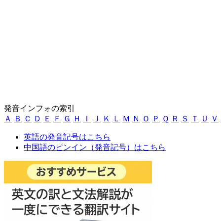
発音インフォの索引
Ａ
Ｂ
Ｃ
Ｄ
Ｅ
Ｆ
Ｇ
Ｈ
Ｉ
Ｊ
Ｋ
Ｌ
Ｍ
Ｎ
Ｏ
Ｐ
Ｑ
Ｒ
Ｓ
Ｔ
Ｕ
Ｖ
英語の発音記号はこちら
中国語のピンイン（発音記号）はこちら