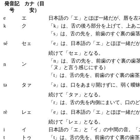
発音記
カナ（目
号
安）
e
エ
日本語の「エ」とほぼ一緒だが、唇を左
k
ク
「k」は、舌の後ろ部分を上げて、上あ
「s」は、舌の先を、前歯のすぐ裏の歯
sé
セェ
「e」は、日本語の「エ」とほぼ一緒だ
続けて「セェ」となる。
「n」は、舌の先を、前歯のすぐ裏の歯
ン
n
「ヌ」と言う感じにする）
「t」は、舌の先を、前歯のすぐ裏の歯
tə
タァ
「ə」は、口をあまり開けずに、弱く曖
続けて「タァ」となる。
「r」は、舌の先を内側にまいて、口の
rè
レェ
「e」は、日本語の「エ」とほぼ一緒だ
続けて「レェ」となる。
i
イ
日本語の「エ」と「イ」の中間の音。「
t
トゥ
「t」は、舌の先を、前歯のすぐ裏の歯