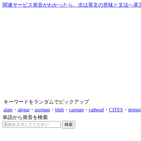
関連サービス
発音がわかったら、次は英文の意味と文法へ
英
キーワードをランダムでピックアップ
alate
・
alegar
・
axeman
・
blub
・
capstan
・
cathead
・
CITES
・
demons
単語から発音を検索