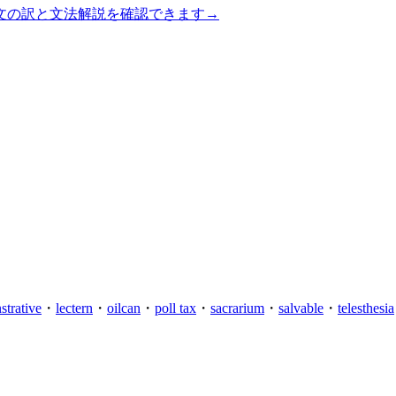
文の訳と文法解説を確認できます
→
trative
・
lectern
・
oilcan
・
poll tax
・
sacrarium
・
salvable
・
telesthesia