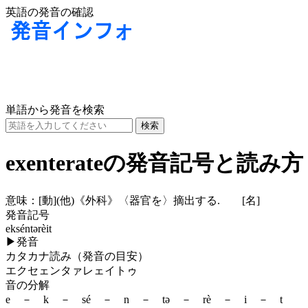
英語の発音の確認
単語から発音を検索
exenterateの発音記号と読み方
意味：
[動]
(他)
《外科》〈器官を〉摘出する.
[名]
発音記号
ekséntərèit
▶
発音
カタカナ読み（発音の目安）
エクセェンタァレェイトゥ
音の分解
e － k － sé － n － tə － rè － i － t