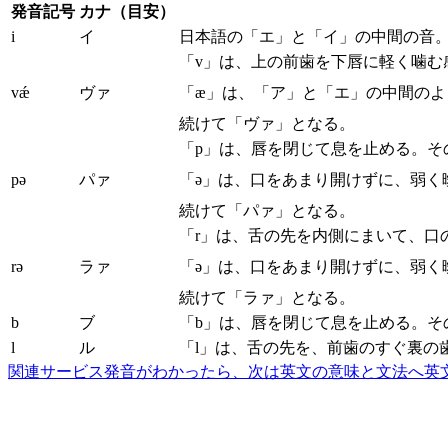
発音記号
カナ（目安）
i
イ
日本語の「エ」と「イ」の中間の音
「v」は、上の前歯を下唇に軽く噛む
vǽ
ヴァ
「æ」は、「ア」と「エ」の中間の
続けて「ヴァ」となる。
「p」は、唇を閉じて息を止める。そ
pə
パァ
「ə」は、口をあまり開けずに、弱く
続けて「パァ」となる。
「r」は、舌の先を内側にまいて、口
rə
ラァ
「ə」は、口をあまり開けずに、弱く
続けて「ラァ」となる。
b
ブ
「b」は、唇を閉じて息を止める。そ
l
ル
「l」は、舌の先を、前歯のすぐ裏の
関連サービス
発音がわかったら、次は英文の意味と文法へ
英