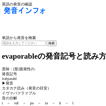
英語の発音の確認
単語から発音を検索
evaporableの発音記号と読み
意味：
[形]
蒸発性の.
発音記号
ivǽp
ə
rəbl
▶
発音
カタカナ読み（発音の目安）
イヴァパァラァブル
音の分解
i － vǽ － pə － rə － b － l