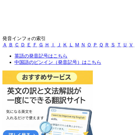
発音インフォの索引
Ａ
Ｂ
Ｃ
Ｄ
Ｅ
Ｆ
Ｇ
Ｈ
Ｉ
Ｊ
Ｋ
Ｌ
Ｍ
Ｎ
Ｏ
Ｐ
Ｑ
Ｒ
Ｓ
Ｔ
Ｕ
Ｖ
英語の発音記号はこちら
中国語のピンイン（発音記号）はこちら