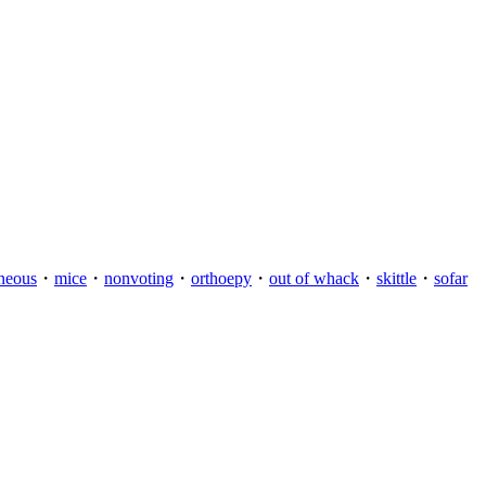
gneous
・
mice
・
nonvoting
・
orthoepy
・
out of whack
・
skittle
・
sofar