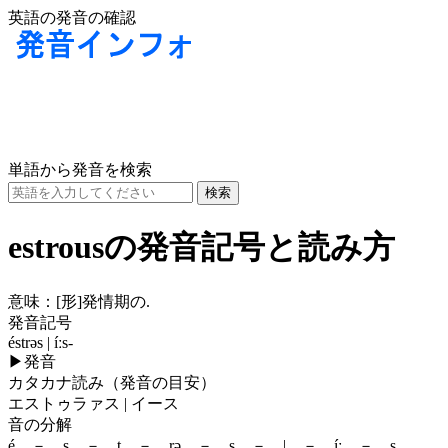
英語の発音の確認
単語から発音を検索
estrousの発音記号と読み方
意味：
[形]
発情期の.
発音記号
éstrəs | íːs-
▶
発音
カタカナ読み（発音の目安）
エストゥラァス | イース
音の分解
é － s － t － rə － s － | － íː － s