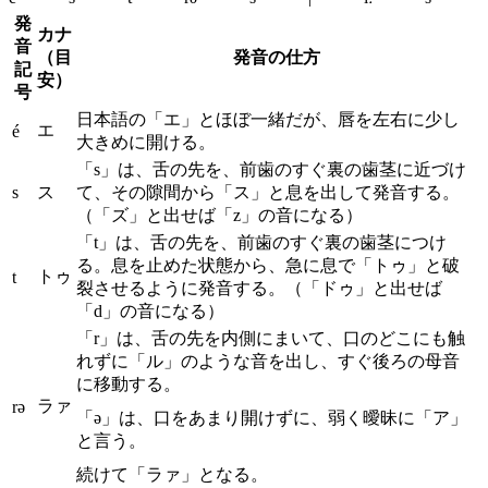
発
カナ
音
（目
発音の仕方
記
安）
号
日本語の「エ」とほぼ一緒だが、唇を左右に少し
エ
é
大きめに開ける。
「s」は、舌の先を、前歯のすぐ裏の歯茎に近づけ
s
ス
て、その隙間から「ス」と息を出して発音する。
（「ズ」と出せば「z」の音になる）
「t」は、舌の先を、前歯のすぐ裏の歯茎につけ
る。息を止めた状態から、急に息で「トゥ」と破
トゥ
t
裂させるように発音する。（「ドゥ」と出せば
「d」の音になる）
「r」は、舌の先を内側にまいて、口のどこにも触
れずに「ル」のような音を出し、すぐ後ろの母音
に移動する。
ラァ
rə
「ə」は、口をあまり開けずに、弱く曖昧に「ア」
と言う。
続けて「ラァ」となる。