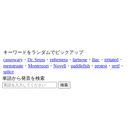
キーワードをランダムでピックアップ
cassowary
・
Dr. Seuss
・
ephemera
・
farinose
・
iliac
・
irritated
・
menstruate
・
Montessori
・
Novell
・
paddlefish
・
protest
・
serif
・
splice
単語から発音を検索