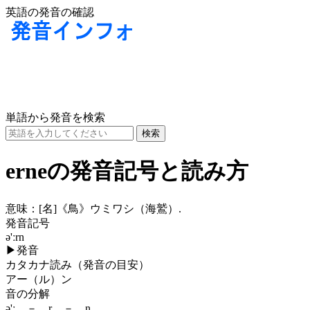
英語の発音の確認
単語から発音を検索
erneの発音記号と読み方
意味：
[名]
《鳥》ウミワシ（海鷲）.
発音記号
ə'ːrn
▶
発音
カタカナ読み（発音の目安）
アー（ル）ン
音の分解
ə'ː － r － n