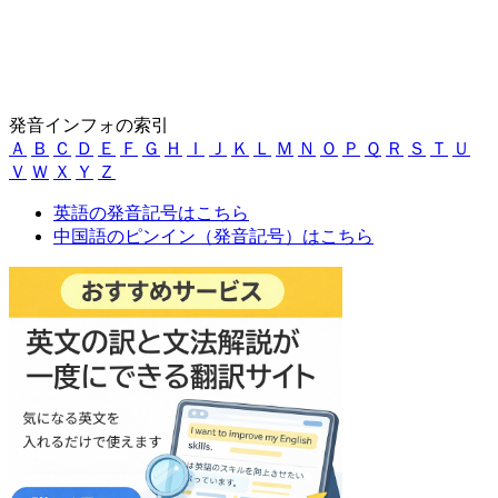
発音インフォの索引
Ａ
Ｂ
Ｃ
Ｄ
Ｅ
Ｆ
Ｇ
Ｈ
Ｉ
Ｊ
Ｋ
Ｌ
Ｍ
Ｎ
Ｏ
Ｐ
Ｑ
Ｒ
Ｓ
Ｔ
Ｕ
Ｖ
Ｗ
Ｘ
Ｙ
Ｚ
英語の発音記号はこちら
中国語のピンイン（発音記号）はこちら