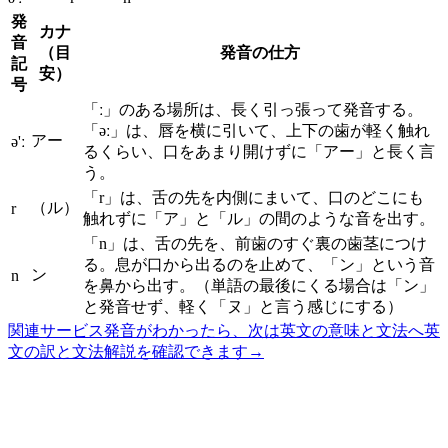
発
カナ
音
（目
発音の仕方
記
安）
号
「ː」のある場所は、長く引っ張って発音する。
「əː」は、唇を横に引いて、上下の歯が軽く触れ
アー
ə'ː
るくらい、口をあまり開けずに「アー」と長く言
う。
「r」は、舌の先を内側にまいて、口のどこにも
（ル）
r
触れずに「ア」と「ル」の間のような音を出す。
「n」は、舌の先を、前歯のすぐ裏の歯茎につけ
る。息が口から出るのを止めて、「ン」という音
ン
n
を鼻から出す。（単語の最後にくる場合は「ン」
と発音せず、軽く「ヌ」と言う感じにする）
関連サービス
発音がわかったら、次は英文の意味と文法へ
英
文の訳と文法解説を確認できます
→