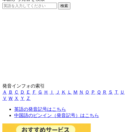
発音インフォの索引
Ａ
Ｂ
Ｃ
Ｄ
Ｅ
Ｆ
Ｇ
Ｈ
Ｉ
Ｊ
Ｋ
Ｌ
Ｍ
Ｎ
Ｏ
Ｐ
Ｑ
Ｒ
Ｓ
Ｔ
Ｕ
Ｖ
Ｗ
Ｘ
Ｙ
Ｚ
英語の発音記号はこちら
中国語のピンイン（発音記号）はこちら