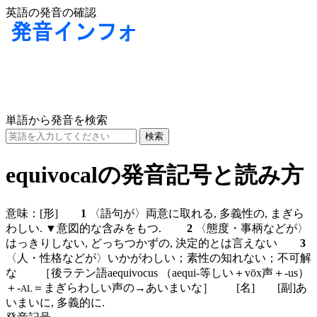
英語の発音の確認
単語から発音を検索
equivocalの発音記号と読み方
意味：
[形]
1
〈語句が〉両意に取れる, 多義性の, まぎら
わしい. ▼意図的な含みをもつ.
2
〈態度・事柄などが〉
はっきりしない, どっちつかずの, 決定的とは言えない
3
〈人・性格などが〉いかがわしい；素性の知れない；不可解
な ［後ラテン語aequivocus （aequi-等しい＋vōx声＋-us）
＋-
＝まぎらわしい声の→あいまいな］
[名]
[副]
あ
AL
いまいに, 多義的に.