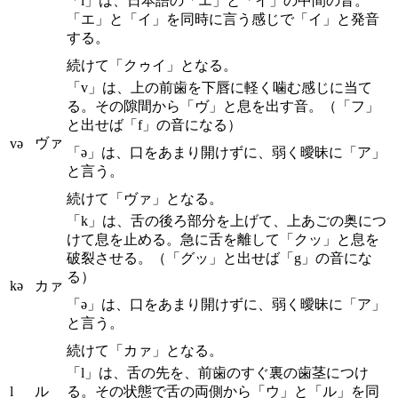
「i」は、日本語の「エ」と「イ」の中間の音。
「エ」と「イ」を同時に言う感じで「イ」と発音
する。
続けて「クゥイ」となる。
「v」は、上の前歯を下唇に軽く噛む感じに当て
る。その隙間から「ヴ」と息を出す音。（「フ」
と出せば「f」の音になる）
ヴァ
və
「ə」は、口をあまり開けずに、弱く曖昧に「ア」
と言う。
続けて「ヴァ」となる。
「k」は、舌の後ろ部分を上げて、上あごの奥につ
けて息を止める。急に舌を離して「クッ」と息を
破裂させる。（「グッ」と出せば「g」の音にな
る）
kə
カァ
「ə」は、口をあまり開けずに、弱く曖昧に「ア」
と言う。
続けて「カァ」となる。
「l」は、舌の先を、前歯のすぐ裏の歯茎につけ
l
ル
る。その状態で舌の両側から「ウ」と「ル」を同