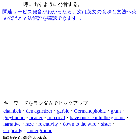
時に出すように発音する。
関連サービス
発音がわかったら、次は英文の意味と文法へ
英
文の訳と文法解説を確認できます
→
キーワードをランダムでピックアップ
chainbelt
・
demagnetizer
・
garble
・
Germanophobia
・
gram
・
greyhound
・
header
・
immortal
・
have one's ear to the ground
・
narrative
・
raze
・
retentivity
・
down to the wire
・
sister
・
surgically
・
underground
単語から発音を検索