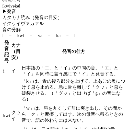
発音記号
ikwívəkəl
▶
発音
カタカナ読み（発音の目安）
イクゥイヴァカァル
音の分解
i － kwí － və － kə － l
発
カナ
音
（目
発音の仕方
記
安）
号
日本語の「エ」と「イ」の中間の音。「エ」と
イ
i
「イ」を同時に言う感じで「イ」と発音する。
「k」は、舌の後ろ部分を上げて、上あごの奥につ
けて息を止める。急に舌を離して「クッ」と息を
破裂させる。（「グッ」と出せば「g」の音にな
る）
「w」は、唇を丸くして前に突き出し、その間か
クゥ
ら「ク」と摩擦して出す。次の母音へ移るときの
kwí
イ
音で、語の終わりには来ない。