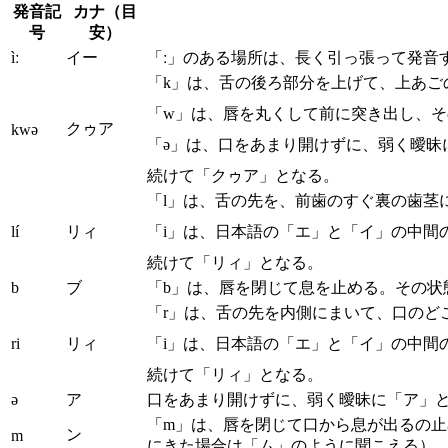
発音記
カナ（目
号
安）
ìː
イー
「ː」のある場所は、長く引っ張って発音
「k」は、舌の後ろ部分を上げて、上あご
「w」は、唇を丸くして前に突き出し、
クゥア
kwə
「ə」は、口をあまり開けずに、弱く曖昧
続けて「クゥア」となる。
「l」は、舌の先を、前歯のすぐ裏の歯茎
lí
リィ
「i」は、日本語の「エ」と「イ」の中間
続けて「リィ」となる。
b
ブ
「b」は、唇を閉じて息を止める。その状
「r」は、舌の先を内側にまいて、口のど
ri
リィ
「i」は、日本語の「エ」と「イ」の中間
続けて「リィ」となる。
ə
ア
口をあまり開けずに、弱く曖昧に「ア」
「m」は、唇を閉じて口から息が出るの
ン
m
にきた場合は「ム」のように聞こえる）