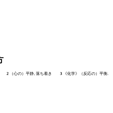
方
均衡
2
（心の）平静, 落ち着き
3
《化学》（反応の）平衡.