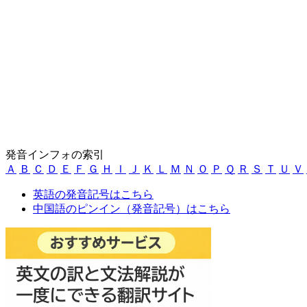
発音インフォの索引
Ａ
Ｂ
Ｃ
Ｄ
Ｅ
Ｆ
Ｇ
Ｈ
Ｉ
Ｊ
Ｋ
Ｌ
Ｍ
Ｎ
Ｏ
Ｐ
Ｑ
Ｒ
Ｓ
Ｔ
Ｕ
Ｖ
英語の発音記号はこちら
中国語のピンイン（発音記号）はこちら