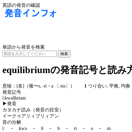
英語の発音の確認
単語から発音を検索
equilibriumの発音記号と読み
意味：
[名]
（複〜s, -ri・a
〔-riə〕
）
1
つり合い, 平衡, 
発音記号
ìːkwəlíbriəm
▶
発音
カタカナ読み（発音の目安）
イークゥアリィブリィアン
音の分解
ìː － kwə － lí － b － ri － ə － m