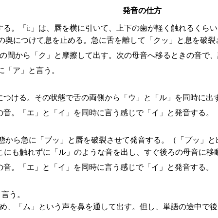
発音の仕方
する。「iː」は、唇を横に引いて、上下の歯が軽く触れるくら
の奥につけて息を止める。急に舌を離して「クッ」と息を破裂
その間から「ク」と摩擦して出す。次の母音へ移るときの音で、
に「ア」と言う。
につける。その状態で舌の両側から「ウ」と「ル」を同時に出
の音。「エ」と「イ」を同時に言う感じで「イ」と発音する。
態から急に「ブッ」と唇を破裂させて発音する。（「プッ」と
こにも触れずに「ル」のような音を出し、すぐ後ろの母音に移
の音。「エ」と「イ」を同時に言う感じで「イ」と発音する。
と言う。
止め、「ム」という声を鼻を通して出す。但し、単語の途中で