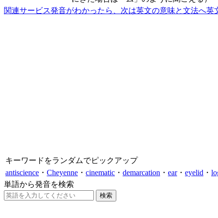
関連サービス
発音がわかったら、次は英文の意味と文法へ
英
キーワードをランダムでピックアップ
antiscience
・
Cheyenne
・
cinematic
・
demarcation
・
ear
・
eyelid
・
lo
単語から発音を検索