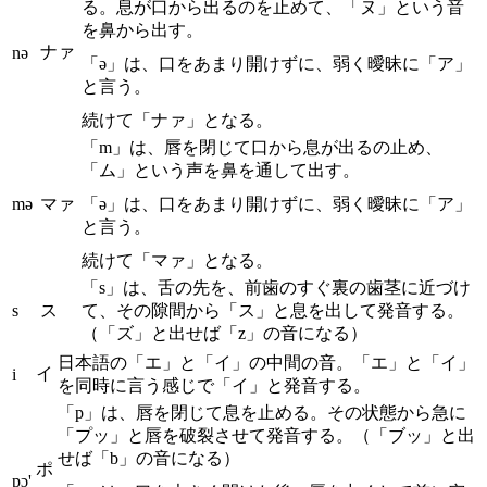
る。息が口から出るのを止めて、「ヌ」という音
を鼻から出す。
ナァ
nə
「ə」は、口をあまり開けずに、弱く曖昧に「ア」
と言う。
続けて「ナァ」となる。
「m」は、唇を閉じて口から息が出るの止め、
「ム」という声を鼻を通して出す。
mə
マァ
「ə」は、口をあまり開けずに、弱く曖昧に「ア」
と言う。
続けて「マァ」となる。
「s」は、舌の先を、前歯のすぐ裏の歯茎に近づけ
s
ス
て、その隙間から「ス」と息を出して発音する。
（「ズ」と出せば「z」の音になる）
日本語の「エ」と「イ」の中間の音。「エ」と「イ」
イ
i
を同時に言う感じで「イ」と発音する。
「p」は、唇を閉じて息を止める。その状態から急に
「プッ」と唇を破裂させて発音する。（「ブッ」と出
せば「b」の音になる）
ポ
pɔ'