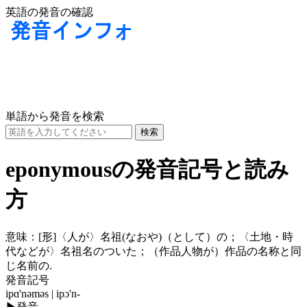
英語の発音の確認
単語から発音を検索
eponymousの発音記号と読み
方
意味：
[形]
〈人が〉名祖(なおや)（として）の；〈土地・時
代などが〉名祖名のついた；（作品人物が）作品の名称と同
じ名前の.
発音記号
ipɑ'nəməs | ipɔ'n-
▶
発音