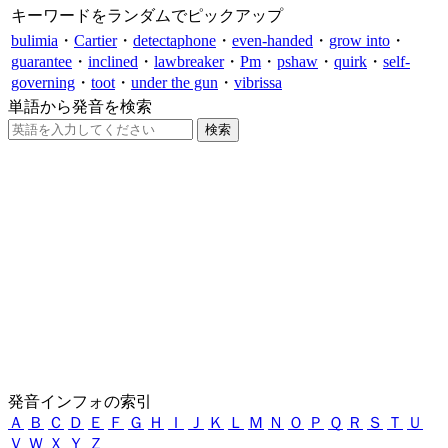
キーワードをランダムでピックアップ
bulimia
・
Cartier
・
detectaphone
・
even-handed
・
grow into
・
guarantee
・
inclined
・
lawbreaker
・
Pm
・
pshaw
・
quirk
・
self-
governing
・
toot
・
under the gun
・
vibrissa
単語から発音を検索
発音インフォの索引
Ａ
Ｂ
Ｃ
Ｄ
Ｅ
Ｆ
Ｇ
Ｈ
Ｉ
Ｊ
Ｋ
Ｌ
Ｍ
Ｎ
Ｏ
Ｐ
Ｑ
Ｒ
Ｓ
Ｔ
Ｕ
Ｖ
Ｗ
Ｘ
Ｙ
Ｚ