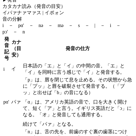
カタカナ読み（発音の目安）
イパァナァマァス | イポォン
音の分解
i － pɑ' － nə － mə － s － | － i －
pɔ' － n
発
カナ
音
（目
発音の仕方
記
安）
号
日本語の「エ」と「イ」の中間の音。「エ」と
イ
i
「イ」を同時に言う感じで「イ」と発音する。
「p」は、唇を閉じて息を止める。その状態から急
に「プッ」と唇を破裂させて発音する。（「ブ
ッ」と出せば「b」の音になる）
pɑ'
パァ
「ɑ」は、アメリカ英語の音で、口を大きく開け
て、短く「ア」と言う。イギリス英語だと「ɔ」に
なる。「オ」と発音しても通用する。
続けて「パァ」となる。
「n」は、舌の先を、前歯のすぐ裏の歯茎につけ