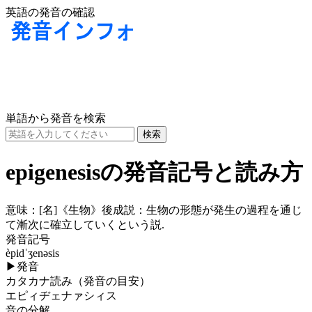
英語の発音の確認
単語から発音を検索
epigenesisの発音記号と読み方
意味：
[名]
《生物》後成説：生物の形態が発生の過程を通じ
て漸次に確立していくという説.
発音記号
èpidˈʒenəsis
▶
発音
カタカナ読み（発音の目安）
エピィヂェナァシィス
音の分解