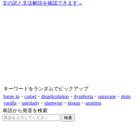
文の訳と文法解説を確認できます
→
キーワードをランダムでピックアップ
barge in
・
carpel
・
disarticulation
・
dysphoria
・
paravane
・
plain
vanilla
・
saleslady
・
slantwise
・
slogan
・
unstring
単語から発音を検索