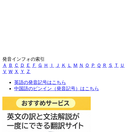
発音インフォの索引
Ａ
Ｂ
Ｃ
Ｄ
Ｅ
Ｆ
Ｇ
Ｈ
Ｉ
Ｊ
Ｋ
Ｌ
Ｍ
Ｎ
Ｏ
Ｐ
Ｑ
Ｒ
Ｓ
Ｔ
Ｕ
Ｖ
Ｗ
Ｘ
Ｙ
Ｚ
英語の発音記号はこちら
中国語のピンイン（発音記号）はこちら