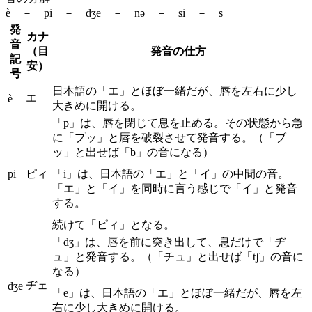
è － pi － dʒe － nə － si － s
発
カナ
音
（目
発音の仕方
記
安）
号
日本語の「エ」とほぼ一緒だが、唇を左右に少し
エ
è
大きめに開ける。
「p」は、唇を閉じて息を止める。その状態から急
に「プッ」と唇を破裂させて発音する。（「ブ
ッ」と出せば「b」の音になる）
pi
ピィ
「i」は、日本語の「エ」と「イ」の中間の音。
「エ」と「イ」を同時に言う感じで「イ」と発音
する。
続けて「ピィ」となる。
「dʒ」は、唇を前に突き出して、息だけで「ヂ
ュ」と発音する。（「チュ」と出せば「tʃ」の音に
なる）
ヂェ
dʒe
「e」は、日本語の「エ」とほぼ一緒だが、唇を左
右に少し大きめに開ける。