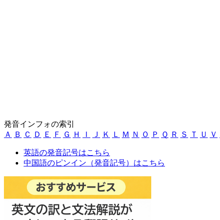
発音インフォの索引
Ａ
Ｂ
Ｃ
Ｄ
Ｅ
Ｆ
Ｇ
Ｈ
Ｉ
Ｊ
Ｋ
Ｌ
Ｍ
Ｎ
Ｏ
Ｐ
Ｑ
Ｒ
Ｓ
Ｔ
Ｕ
Ｖ
英語の発音記号はこちら
中国語のピンイン（発音記号）はこちら