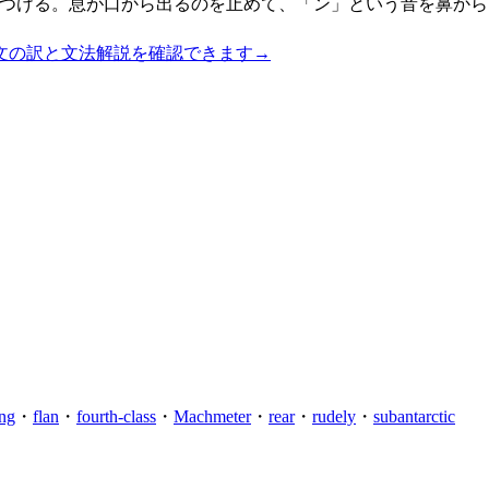
につける。息が口から出るのを止めて、「ン」という音を鼻か
文の訳と文法解説を確認できます
→
ng
・
flan
・
fourth-class
・
Machmeter
・
rear
・
rudely
・
subantarctic