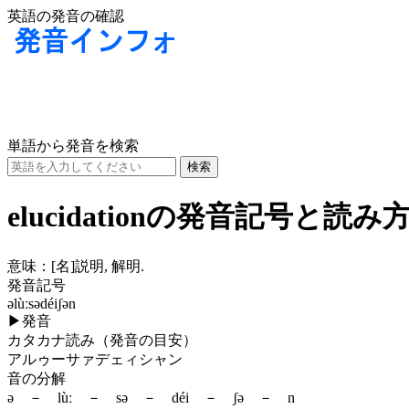
英語の発音の確認
単語から発音を検索
elucidationの発音記号と読み
意味：
[名]
説明, 解明.
発音記号
əlùːsədéiʃən
▶
発音
カタカナ読み（発音の目安）
アルゥーサァデェィシャン
音の分解
ə － lùː － sə － déi － ʃə － n