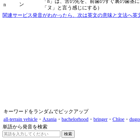
「n」は、舌の先を、前歯のすぐ裏の歯茎
ン
n
「ヌ」と言う感じにする）
関連サービス
発音がわかったら、次は英文の意味と文法へ
英
キーワードをランダムでピックアップ
all-terrain vehicle
・
Azania
・
bachelorhood
・
bringer
・
Chloe
・
dugo
単語から発音を検索