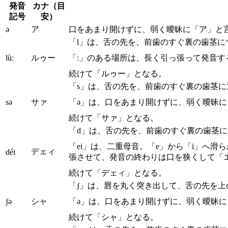
発音
カナ（目
記号
安）
ə
ア
口をあまり開けずに、弱く曖昧に「ア」と
「l」は、舌の先を、前歯のすぐ裏の歯茎
lùː
ルゥー
「ː」のある場所は、長く引っ張って発音す
続けて「ルゥー」となる。
「s」は、舌の先を、前歯のすぐ裏の歯茎
sə
サァ
「ə」は、口をあまり開けずに、弱く曖昧
続けて「サァ」となる。
「d」は、舌の先を、前歯のすぐ裏の歯茎
「ei」は、二重母音。「e」から「i」へ
デェィ
déi
張させて、発音の終わりは口を狭くして「
続けて「デェィ」となる。
「ʃ」は、唇を丸く突き出して、舌の先を
ʃə
シャ
「ə」は、口をあまり開けずに、弱く曖昧
続けて「シャ」となる。