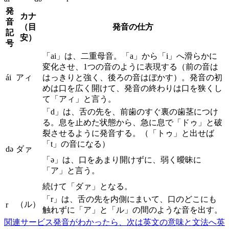
発
カナ
音
（目
発音の仕方
記
安）
号
「ai」は、二重母音。「a」から「i」へ滑らかに
変化させ、1つの音のように表現する（前の音は
ái
アィ
はっきりと強く、後ろの音はぼかす）。発音の初
めは口を広く開けて、発音の終わりは口を狭くし
て「アィ」と言う。
「d」は、舌の先を、前歯のすぐ裏の歯茎につけ
る。息を止めた状態から、急に息で「ドゥ」と破
裂させるように発音する。（「トゥ」と出せば
「t」の音になる）
də
ダァ
「ə」は、口をあまり開けずに、弱く曖昧に
「ア」と言う。
続けて「ダァ」となる。
「r」は、舌の先を内側にまいて、口のどこにも
（ル）
r
触れずに「ア」と「ル」の間のような音を出す。
関連サービス
発音がわかったら、次は英文の意味と文法へ
英