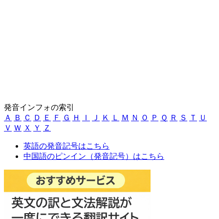
発音インフォの索引
Ａ
Ｂ
Ｃ
Ｄ
Ｅ
Ｆ
Ｇ
Ｈ
Ｉ
Ｊ
Ｋ
Ｌ
Ｍ
Ｎ
Ｏ
Ｐ
Ｑ
Ｒ
Ｓ
Ｔ
Ｕ
Ｖ
Ｗ
Ｘ
Ｙ
Ｚ
英語の発音記号はこちら
中国語のピンイン（発音記号）はこちら