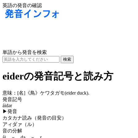
英語の発音の確認
単語から発音を検索
eiderの発音記号と読み方
意味：
[名]
《鳥》ケワタガモ(eider duck).
発音記号
áidər
▶
発音
カタカナ読み（発音の目安）
アィダァ（ル）
音の分解
ái － də － r