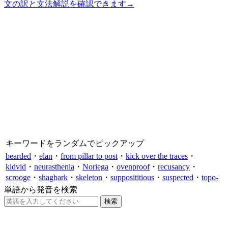
文の訳と文法解説を確認できます
→
キーワードをランダムでピックアップ
bearded
・
elan
・
from pillar to post
・
kick over the traces
・
kidvid
・
neurasthenia
・
Noriega
・
ovenproof
・
recusancy
・
scrooge
・
shagbark
・
skeleton
・
supposititious
・
suspected
・
topo-
単語から発音を検索