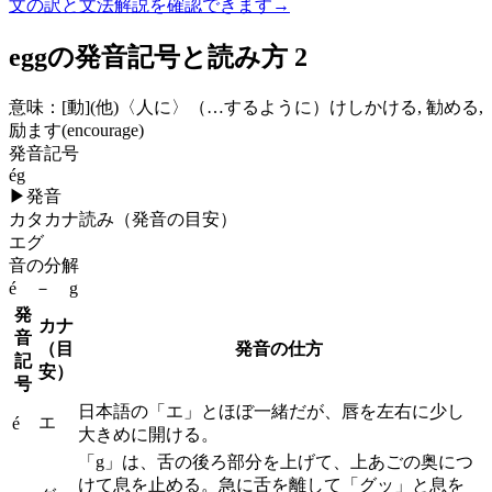
文の訳と文法解説を確認できます
→
eggの発音記号と読み方 2
意味：
[動]
(他)
〈人に〉（…するように）けしかける, 勧める,
励ます(encourage)
発音記号
ég
▶
発音
カタカナ読み（発音の目安）
エグ
音の分解
é － g
発
カナ
音
（目
発音の仕方
記
安）
号
日本語の「エ」とほぼ一緒だが、唇を左右に少し
エ
é
大きめに開ける。
「g」は、舌の後ろ部分を上げて、上あごの奥につ
けて息を止める。急に舌を離して「グッ」と息を