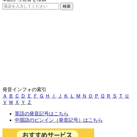
発音インフォの索引
Ａ
Ｂ
Ｃ
Ｄ
Ｅ
Ｆ
Ｇ
Ｈ
Ｉ
Ｊ
Ｋ
Ｌ
Ｍ
Ｎ
Ｏ
Ｐ
Ｑ
Ｒ
Ｓ
Ｔ
Ｕ
Ｖ
Ｗ
Ｘ
Ｙ
Ｚ
英語の発音記号はこちら
中国語のピンイン（発音記号）はこちら