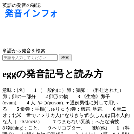
英語の発音の確認
単語から発音を検索
eggの発音記号と読み方
意味：
[名]
1
（一般的に）卵；鶏卵；（料理された）
卵；卵の一部分
2
卵形の物
3
《生物》卵子
(ovum).
4
人, やつ(person). ▼通例男性に対して用い
る
5
爆弾；手榴(しゅりゅう)弾；機雷, 地雷.
6
青二
才；北米二世でアメリカ人になりきらず芯(しん)は日本人的
な人（⇒
）.
7
つまらない冗談；へたな演技.
BANANA
8
物(thing)；こと.
9
ヘリコプター.
[動]
(他)
1
（料