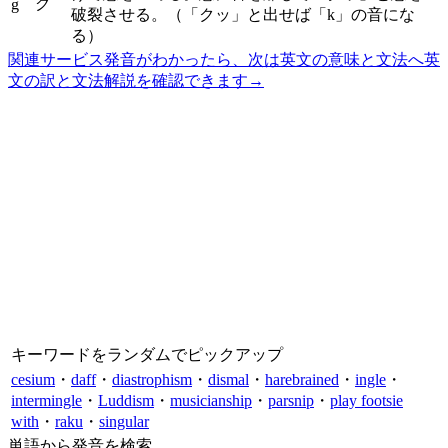
グ
g
破裂させる。（「クッ」と出せば「k」の音にな
る）
関連サービス
発音がわかったら、次は英文の意味と文法へ
英
文の訳と文法解説を確認できます
→
キーワードをランダムでピックアップ
cesium
・
daff
・
diastrophism
・
dismal
・
harebrained
・
ingle
・
intermingle
・
Luddism
・
musicianship
・
parsnip
・
play footsie
with
・
raku
・
singular
単語から発音を検索