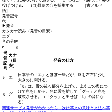
理で）…に卵をかけて混ぜる.
2
〈人に〉（腐った）卵を
投げつける.
(自)
野鳥の卵を採集する. ［古ノルド
語］
発音記号
ég
▶
発音
カタカナ読み（発音の目安）
エグ
音の分解
é － g
発
カナ
音
（目
発音の仕方
記
安）
号
日本語の「エ」とほぼ一緒だが、唇を左右に少し
エ
é
大きめに開ける。
「g」は、舌の後ろ部分を上げて、上あごの奥につ
けて息を止める。急に舌を離して「グッ」と息を
グ
g
破裂させる。（「クッ」と出せば「k」の音にな
る）
関連サービス
発音がわかったら、次は英文の意味と文法へ
英