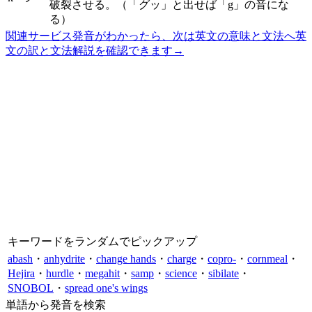
破裂させる。（「グッ」と出せば「g」の音にな
る）
関連サービス
発音がわかったら、次は英文の意味と文法へ
英
文の訳と文法解説を確認できます
→
キーワードをランダムでピックアップ
abash
・
anhydrite
・
change hands
・
charge
・
copro-
・
cornmeal
・
Hejira
・
hurdle
・
megahit
・
samp
・
science
・
sibilate
・
SNOBOL
・
spread one's wings
単語から発音を検索