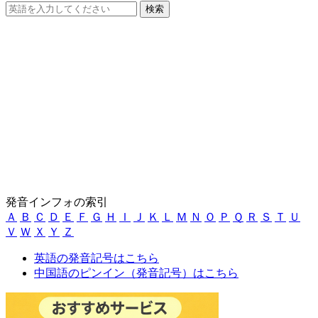
発音インフォの索引
Ａ
Ｂ
Ｃ
Ｄ
Ｅ
Ｆ
Ｇ
Ｈ
Ｉ
Ｊ
Ｋ
Ｌ
Ｍ
Ｎ
Ｏ
Ｐ
Ｑ
Ｒ
Ｓ
Ｔ
Ｕ
Ｖ
Ｗ
Ｘ
Ｙ
Ｚ
英語の発音記号はこちら
中国語のピンイン（発音記号）はこちら