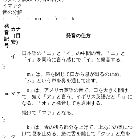
イマァク
音の分解
i － ́r － mɑ － ̀r － k
発
カナ
音
（目
発音の仕方
記
安）
号
日本語の「エ」と「イ」の中間の音。「エ」と
イ
i
「イ」を同時に言う感じで「イ」と発音する。
́r
「m」は、唇を閉じて口から息が出るの止め、
「ム」という声を鼻を通して出す。
「ɑ」は、アメリカ英語の音で、口を大きく開け
マァ
mɑ
て、短く「ア」と言う。イギリス英語だと「ɔ」に
なる。「オ」と発音しても通用する。
続けて「マァ」となる。
̀r
「k」は、舌の後ろ部分を上げて、上あごの奥につ
けて息を止める。急に舌を離して「クッ」と息を
ク
k