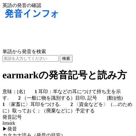
英語の発音の確認
単語から発音を検索
earmarkの発音記号と読み方
意味：
[名]
1
耳印：羊などの耳につけて持ち主を示
す.
2
（一般に物を識別する）目印, 記号
[動]
(他)
1
〈家畜に〉耳印をつける.
2
〈資金などを〉（…のため
に）取っておく；（廃棄などに）予定する
発音記号
írmɑ̀rk
▶
発音
カタカナ読み（発音の目安）