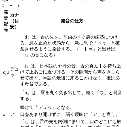
ə － r
発
カナ
音
（目
発音の仕方
記
安）
号
「d」は、舌の先を、前歯のすぐ裏の歯茎につけ
る。息を止めた状態から、急に息で「ドゥ」と破
裂させるように発音する。（「トゥ」と出せば
「t」の音になる）
「j」は、日本語のヤ行の音。舌の真ん中を持ち上
デュ
げて上あごに近づける。その隙間から声をきしら
djú
ゥ
せて出す。単語の最後に来ることはなく、後は必
ず母音である。
「u」は、唇を丸く突き出して、軽く「ウ」と発音
する。
続けて「デュゥ」となる。
ə
ア
口をあまり開けずに、弱く曖昧に「ア」と言う。
「r」は、舌の先を内側にまいて、口のどこにも触