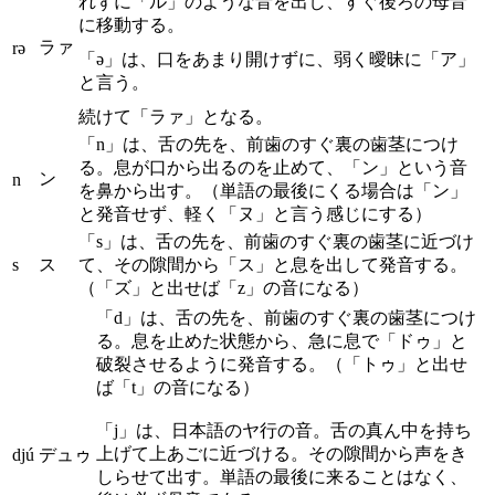
れずに「ル」のような音を出し、すぐ後ろの母音
に移動する。
ラァ
rə
「ə」は、口をあまり開けずに、弱く曖昧に「ア」
と言う。
続けて「ラァ」となる。
「n」は、舌の先を、前歯のすぐ裏の歯茎につけ
る。息が口から出るのを止めて、「ン」という音
ン
n
を鼻から出す。（単語の最後にくる場合は「ン」
と発音せず、軽く「ヌ」と言う感じにする）
「s」は、舌の先を、前歯のすぐ裏の歯茎に近づけ
s
ス
て、その隙間から「ス」と息を出して発音する。
（「ズ」と出せば「z」の音になる）
「d」は、舌の先を、前歯のすぐ裏の歯茎につけ
る。息を止めた状態から、急に息で「ドゥ」と
破裂させるように発音する。（「トゥ」と出せ
ば「t」の音になる）
「j」は、日本語のヤ行の音。舌の真ん中を持ち
上げて上あごに近づける。その隙間から声をき
djú
デュゥ
しらせて出す。単語の最後に来ることはなく、