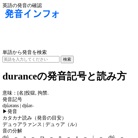
英語の発音の確認
単語から発音を検索
duranceの発音記号と読み方
意味：
[名]
投獄, 拘禁.
発音記号
djú
ə
rəns | djúər-
▶
発音
カタカナ読み（発音の目安）
デュゥアラァンス | デュゥア（ル）
音の分解
djú － ə － rə － n － s － | － djú －