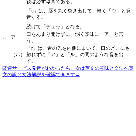
後は必ず母音である。
「u」は、唇を丸く突き出して、軽く「ウ」と発
音する。
続けて「デュゥ」となる。
口をあまり開けずに、弱く曖昧に「ア」と言
ア
ə
う。
「r」は、舌の先を内側にまいて、口のどこにも
r
（ル）
触れずに「ア」と「ル」の間のような音を出
す。
関連サービス
発音がわかったら、次は英文の意味と文法へ
英
文の訳と文法解説を確認できます
→