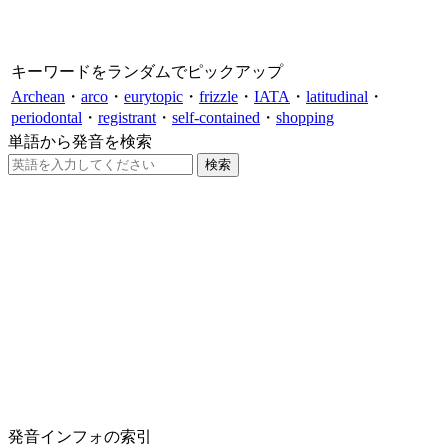
キーワードをランダムでピックアップ
Archean
・
arco
・
eurytopic
・
frizzle
・
IATA
・
latitudinal
・
periodontal
・
registrant
・
self-contained
・
shopping
単語から発音を検索
発音インフォの索引