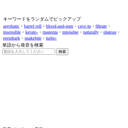
キーワードをランダムでピックアップ
aerobatic
・
barrel roll
・
blood-and-guts
・
cave-in
・
filtrate
・
insensible
・
kerato-
・
magenta
・
misjudge
・
naturally
・
plateau
・
reembark
・
snakebite
・
turbo-
単語から発音を検索