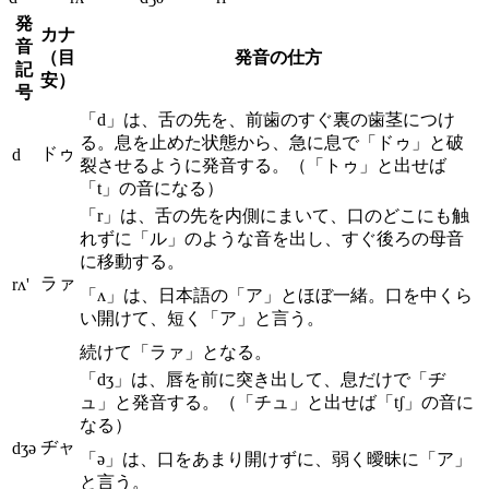
発
カナ
音
（目
発音の仕方
記
安）
号
「d」は、舌の先を、前歯のすぐ裏の歯茎につけ
る。息を止めた状態から、急に息で「ドゥ」と破
ドゥ
d
裂させるように発音する。（「トゥ」と出せば
「t」の音になる）
「r」は、舌の先を内側にまいて、口のどこにも触
れずに「ル」のような音を出し、すぐ後ろの母音
に移動する。
ラァ
rʌ'
「ʌ」は、日本語の「ア」とほぼ一緒。口を中くら
い開けて、短く「ア」と言う。
続けて「ラァ」となる。
「dʒ」は、唇を前に突き出して、息だけで「ヂ
ュ」と発音する。（「チュ」と出せば「tʃ」の音に
なる）
ヂャ
dʒə
「ə」は、口をあまり開けずに、弱く曖昧に「ア」
と言う。