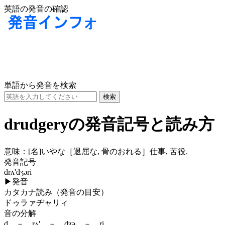
英語の発音の確認
単語から発音を検索
drudgeryの発音記号と読み方
意味：
[名]
いやな［退屈な, 骨のおれる］仕事, 苦役.
発音記号
drʌ'dʒəri
▶
発音
カタカナ読み（発音の目安）
ドゥラァヂャリィ
音の分解
d － rʌ' － dʒə － ri