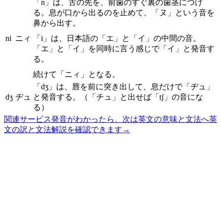
「n」は、舌の先を、前歯のすぐ裏の歯茎につけ
る。息が口から出るのを止めて、「ヌ」という音を
鼻から出す。
ni
ニィ
「i」は、日本語の「エ」と「イ」の中間の音。
「エ」と「イ」を同時に言う感じで「イ」と発音す
る。
続けて「ニィ」となる。
「dʒ」は、唇を前に突き出して、息だけで「ヂュ」
dʒ
ヂュ
と発音する。（「チュ」と出せば「tʃ」の音にな
る）
関連サービス
発音がわかったら、次は英文の意味と文法へ
英
文の訳と文法解説を確認できます
→