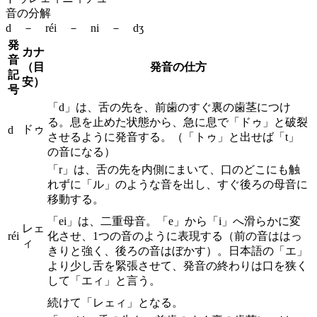
音の分解
d － réi － ni － dʒ
発
カナ
音
（目
発音の仕方
記
安）
号
「d」は、舌の先を、前歯のすぐ裏の歯茎につけ
る。息を止めた状態から、急に息で「ドゥ」と破裂
ドゥ
d
させるように発音する。（「トゥ」と出せば「t」
の音になる）
「r」は、舌の先を内側にまいて、口のどこにも触
れずに「ル」のような音を出し、すぐ後ろの母音に
移動する。
「ei」は、二重母音。「e」から「i」へ滑らかに変
レェ
réi
化させ、1つの音のように表現する（前の音ははっ
ィ
きりと強く、後ろの音はぼかす）。日本語の「エ」
より少し舌を緊張させて、発音の終わりは口を狭く
して「エィ」と言う。
続けて「レェィ」となる。