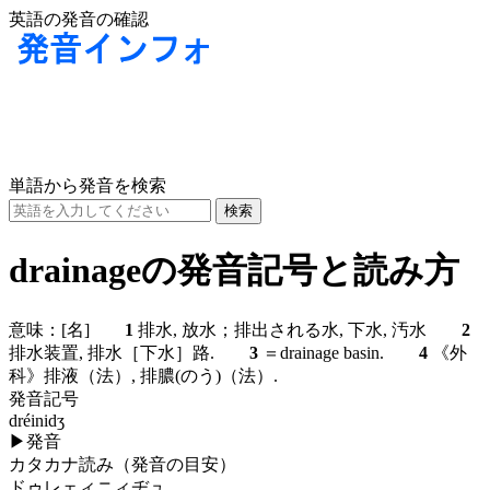
英語の発音の確認
単語から発音を検索
drainageの発音記号と読み方
意味：
[名]
1
排水, 放水；排出される水, 下水, 汚水
2
排水装置, 排水［下水］路.
3
＝drainage basin.
4
《外
科》排液（法）, 排膿(のう)（法）.
発音記号
dréinidʒ
▶
発音
カタカナ読み（発音の目安）
ドゥレェィニィヂュ