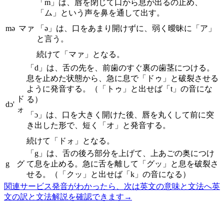
「m」は、唇を閉じて口から息が出るの止め、
「ム」という声を鼻を通して出す。
mə
マァ
「ə」は、口をあまり開けずに、弱く曖昧に「ア」
と言う。
続けて「マァ」となる。
「d」は、舌の先を、前歯のすぐ裏の歯茎につける。
息を止めた状態から、急に息で「ドゥ」と破裂させる
ように発音する。（「トゥ」と出せば「t」の音にな
ド
る）
dɔ'
ォ
「ɔ」は、口を大きく開けた後、唇を丸くして前に突
き出した形で、短く「オ」と発音する。
続けて「ドォ」となる。
「g」は、舌の後ろ部分を上げて、上あごの奥につけ
g
グ
て息を止める。急に舌を離して「グッ」と息を破裂さ
せる。（「クッ」と出せば「k」の音になる）
関連サービス
発音がわかったら、次は英文の意味と文法へ
英
文の訳と文法解説を確認できます
→