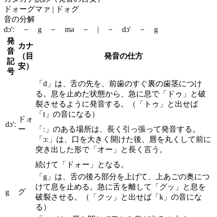
ドォーグマァ | ドォグ
音の分解
dɔ'ː － g － mə － | － dɔ' － g
発
カナ
音
（目
発音の仕方
記
安）
号
「d」は、舌の先を、前歯のすぐ裏の歯茎につけ
る。息を止めた状態から、急に息で「ドゥ」と破
裂させるように発音する。（「トゥ」と出せば
「t」の音になる）
ドォ
dɔ'ː
ー
「ː」のある場所は、長く引っ張って発音する。
「ɔː」は、口を大きく開けた後、唇を丸くして前に
突き出した形で「オー」と長く言う。
続けて「ドォー」となる。
「g」は、舌の後ろ部分を上げて、上あごの奥につ
けて息を止める。急に舌を離して「グッ」と息を
グ
g
破裂させる。（「クッ」と出せば「k」の音にな
る）