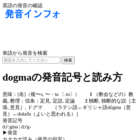
英語の発音の確認
単語から発音を検索
dogmaの発音記号と読み方
意味：
[名]
（複〜s, 〜・ta
〔-tə〕
）
1
（教会などの）教
義, 教理；信条；定見, 定説, 定論
2
独断, 独断的な説［主
張, 意見］, ドグマ ［ラテン語←ギリシャ語dógma（意
見）←dokeîn（よいと思われる）］
発音記号
dɔ'ːgmə | dɔ'g-
▶
発音
カタカナ読み（発音の目安）