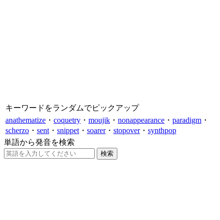
キーワードをランダムでピックアップ
anathematize
・
coquetry
・
moujik
・
nonappearance
・
paradigm
・
scherzo
・
sent
・
snippet
・
soarer
・
stopover
・
synthpop
単語から発音を検索