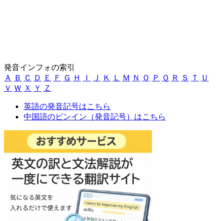
発音インフォの索引
Ａ
Ｂ
Ｃ
Ｄ
Ｅ
Ｆ
Ｇ
Ｈ
Ｉ
Ｊ
Ｋ
Ｌ
Ｍ
Ｎ
Ｏ
Ｐ
Ｑ
Ｒ
Ｓ
Ｔ
Ｕ
Ｖ
Ｗ
Ｘ
Ｙ
Ｚ
英語の発音記号はこちら
中国語のピンイン（発音記号）はこちら