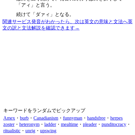
「アィ」と言う。
続けて「ダァィ」となる。
関連サービス
発音がわかったら、次は英文の意味と文法へ
英
文の訳と文法解説を確認できます
→
キーワードをランダムでピックアップ
Amex
・
burb
・
Canadianism
・
funnyman
・
handsfree
・
herpes
zoster
・
heteronym
・
ladder
・
mealtime
・
pleader
・
punditocracy
・
ritualistic
・
unrig
・
upswing