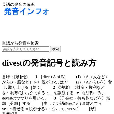
英語の発音の確認
単語から発音を検索
divestの発音記号と読み方
意味：
[動]
(他)
1
［divest A of B］
(1)
〈A（人など）
からB（服など）を〉脱がせる, はぐ
(2)
〈AからBを〉奪
う, 取り上げる［除く］
2
《法律》〈財産・権利など
を〉剥奪(はくだつ)する；…を譲渡する. ▼《法律》では
devestのつづりを用いる.
3
〈子会社・持ち株などを〉売
却［分離］する. ［中ラテン語dīvestīre（dī-離れて＋
vestīre着せる＝脱がせる）. △
,
］
[形]
VEST
INVEST