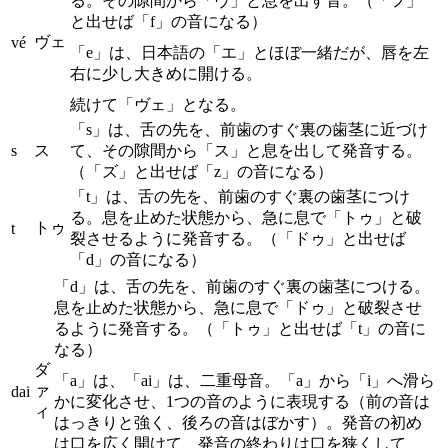
る。その隙間から「ヴ」と息を出す音。（「フ」
と出せば「f」の音になる）
ヴェ
vé
「e」は、日本語の「エ」とほぼ一緒だが、唇を左
右に少し大きめに開ける。
続けて「ヴェ」となる。
「s」は、舌の先を、前歯のすぐ裏の歯茎に近づけ
s
ス
て、その隙間から「ス」と息を出して発音する。
（「ズ」と出せば「z」の音になる）
「t」は、舌の先を、前歯のすぐ裏の歯茎につけ
る。息を止めた状態から、急に息で「トゥ」と破
トゥ
t
裂させるように発音する。（「ドゥ」と出せば
「d」の音になる）
「d」は、舌の先を、前歯のすぐ裏の歯茎につける。
息を止めた状態から、急に息で「ドゥ」と破裂させ
るように発音する。（「トゥ」と出せば「t」の音に
なる）
ダ
「a」は、「ai」は、二重母音。「a」から「i」へ滑ら
ァ
dai
かに変化させ、1つの音のように表現する（前の音は
ィ
はっきりと強く、後ろの音はぼかす）。発音の初め
は口を広く開けて、発音の終わりは口を狭くして