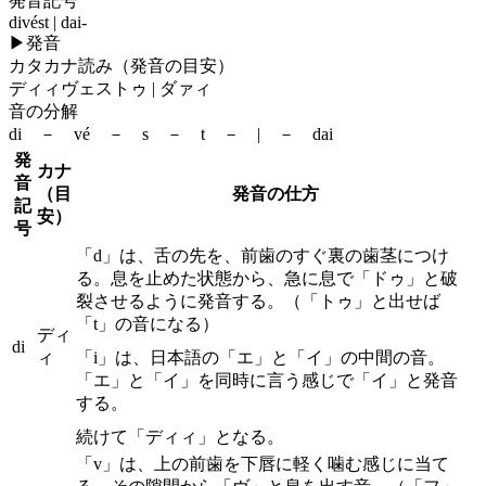
発音記号
divést | dai-
▶
発音
カタカナ読み（発音の目安）
ディィヴェストゥ | ダァィ
音の分解
di － vé － s － t － | － dai
発
カナ
音
（目
発音の仕方
記
安）
号
「d」は、舌の先を、前歯のすぐ裏の歯茎につけ
る。息を止めた状態から、急に息で「ドゥ」と破
裂させるように発音する。（「トゥ」と出せば
「t」の音になる）
ディ
di
ィ
「i」は、日本語の「エ」と「イ」の中間の音。
「エ」と「イ」を同時に言う感じで「イ」と発音
する。
続けて「ディィ」となる。
「v」は、上の前歯を下唇に軽く噛む感じに当て