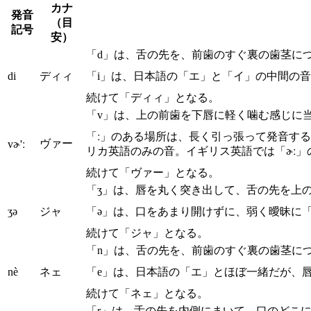
カナ
発音
（目
記号
安）
「d」は、舌の先を、前歯のすぐ裏の歯茎に
di
ディィ
「i」は、日本語の「エ」と「イ」の中間の
続けて「ディィ」となる。
「v」は、上の前歯を下唇に軽く噛む感じに
「ː」のある場所は、長く引っ張って発音す
ヴァー
vɚ'ː
リカ英語のみの音。イギリス英語では「ɚː」
続けて「ヴァー」となる。
「ʒ」は、唇を丸く突き出して、舌の先を上
ʒə
ジャ
「ə」は、口をあまり開けずに、弱く曖昧に
続けて「ジャ」となる。
「n」は、舌の先を、前歯のすぐ裏の歯茎に
nè
ネェ
「e」は、日本語の「エ」とほぼ一緒だが、
続けて「ネェ」となる。
「r」は、舌の先を内側にまいて、口のどこ