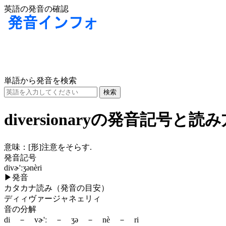
英語の発音の確認
単語から発音を検索
diversionaryの発音記号と読
意味：
[形]
注意をそらす.
発音記号
divɚ'ːʒənèri
▶
発音
カタカナ読み（発音の目安）
ディィヴァージャネェリィ
音の分解
di － vɚ'ː － ʒə － nè － ri