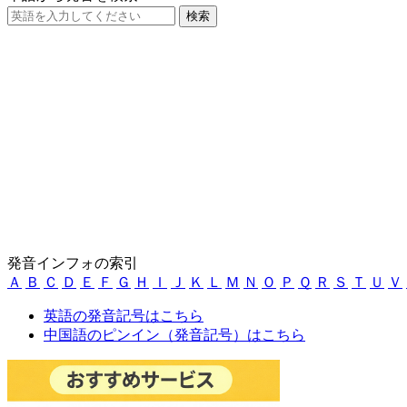
発音インフォの索引
Ａ
Ｂ
Ｃ
Ｄ
Ｅ
Ｆ
Ｇ
Ｈ
Ｉ
Ｊ
Ｋ
Ｌ
Ｍ
Ｎ
Ｏ
Ｐ
Ｑ
Ｒ
Ｓ
Ｔ
Ｕ
Ｖ
英語の発音記号はこちら
中国語のピンイン（発音記号）はこちら