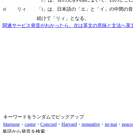
ri
リィ
「i」は、日本語の「エ」と「イ」の中間の
続けて「リィ」となる。
関連サービス
発音がわかったら、次は英文の意味と文法へ
英
キーワードをランダムでピックアップ
bluenose
・
castor
・
Concord
・
Harvard
・
nonnative
・
pe-tsai
・
peace
単語から発音を検索