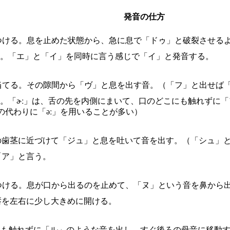
発音の仕方
つける。息を止めた状態から、急に息で「ドゥ」と破裂させるよ
音。「エ」と「イ」を同時に言う感じで「イ」と発音する。
当てる。その隙間から「ヴ」と息を出す音。（「フ」と出せば「
る。「ɚː」は、舌の先を内側にまいて、口のどこにも触れずに
の代わりに「əː」を用いることが多い）
の歯茎に近づけて「ジュ」と息を吐いて音を出す。（「シュ」と
「ア」と言う。
つける。息が口から出るのを止めて、「ヌ」という音を鼻から
唇を左右に少し大きめに開ける。
にも触れずに「ル」のような音を出し、すぐ後ろの母音に移動