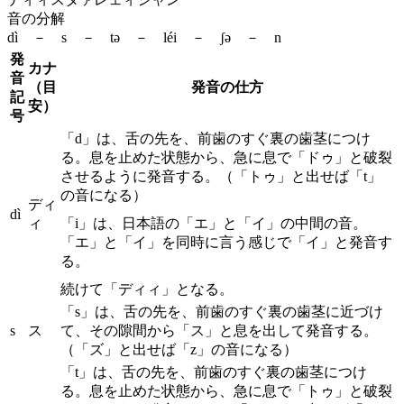
音の分解
dì － s － tə － léi － ʃə － n
発
カナ
音
（目
発音の仕方
記
安）
号
「d」は、舌の先を、前歯のすぐ裏の歯茎につけ
る。息を止めた状態から、急に息で「ドゥ」と破裂
させるように発音する。（「トゥ」と出せば「t」
の音になる）
ディ
dì
ィ
「i」は、日本語の「エ」と「イ」の中間の音。
「エ」と「イ」を同時に言う感じで「イ」と発音す
る。
続けて「ディィ」となる。
「s」は、舌の先を、前歯のすぐ裏の歯茎に近づけ
s
ス
て、その隙間から「ス」と息を出して発音する。
（「ズ」と出せば「z」の音になる）
「t」は、舌の先を、前歯のすぐ裏の歯茎につけ
る。息を止めた状態から、急に息で「トゥ」と破裂