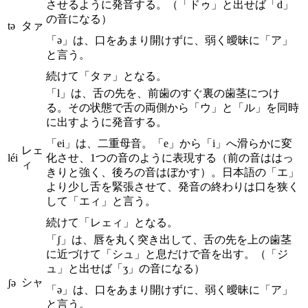
させるように発音する。（「ドゥ」と出せば「d」
の音になる）
tə
タァ
「ə」は、口をあまり開けずに、弱く曖昧に「ア」
と言う。
続けて「タァ」となる。
「l」は、舌の先を、前歯のすぐ裏の歯茎につけ
る。その状態で舌の両側から「ウ」と「ル」を同時
に出すように発音する。
「ei」は、二重母音。「e」から「i」へ滑らかに変
レェ
léi
化させ、1つの音のように表現する（前の音ははっ
ィ
きりと強く、後ろの音はぼかす）。日本語の「エ」
より少し舌を緊張させて、発音の終わりは口を狭く
して「エィ」と言う。
続けて「レェィ」となる。
「ʃ」は、唇を丸く突き出して、舌の先を上の歯茎
に近づけて「シュ」と息だけで音を出す。（「ジ
ュ」と出せば「ʒ」の音になる）
シャ
ʃə
「ə」は、口をあまり開けずに、弱く曖昧に「ア」
と言う。