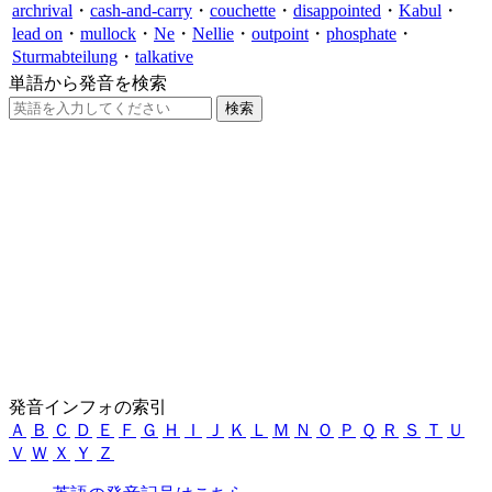
archrival
・
cash-and-carry
・
couchette
・
disappointed
・
Kabul
・
lead on
・
mullock
・
Ne
・
Nellie
・
outpoint
・
phosphate
・
Sturmabteilung
・
talkative
単語から発音を検索
発音インフォの索引
Ａ
Ｂ
Ｃ
Ｄ
Ｅ
Ｆ
Ｇ
Ｈ
Ｉ
Ｊ
Ｋ
Ｌ
Ｍ
Ｎ
Ｏ
Ｐ
Ｑ
Ｒ
Ｓ
Ｔ
Ｕ
Ｖ
Ｗ
Ｘ
Ｙ
Ｚ