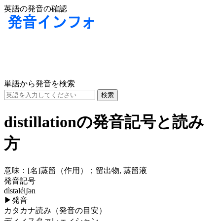
英語の発音の確認
単語から発音を検索
distillationの発音記号と読み
方
意味：
[名]
蒸留（作用）；留出物, 蒸留液
発音記号
dìstəléiʃən
▶
発音
カタカナ読み（発音の目安）
ディィスタァレェィシャン