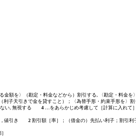
る金額を〉（勘定・料金などから）割引する, 〈勘定・料金を〉
る（利子天引きで金を貸すこと）；〈為替手形・約束手形を〉割
入れない, 無視する
4
…をあらかじめ考慮して［計算に入れ
）, 値引き
2
割引額［率］；（借金の）先払い利子；割引利
形]