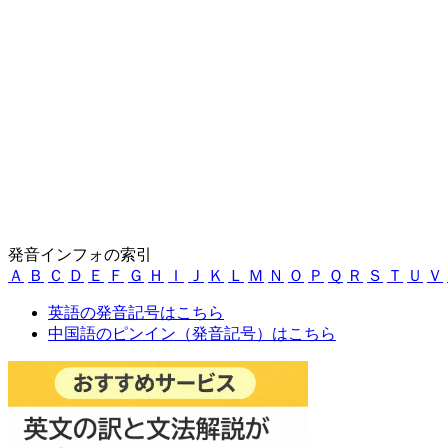
発音インフォの索引
Ａ
Ｂ
Ｃ
Ｄ
Ｅ
Ｆ
Ｇ
Ｈ
Ｉ
Ｊ
Ｋ
Ｌ
Ｍ
Ｎ
Ｏ
Ｐ
Ｑ
Ｒ
Ｓ
Ｔ
Ｕ
Ｖ
英語の発音記号はこちら
中国語のピンイン（発音記号）はこちら