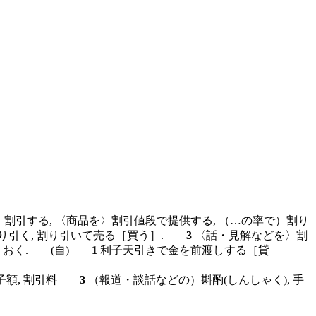
割引する, 〈商品を〉割引値段で提供する, （…の率で）割り
り引く, 割り引いて売る［買う］.
3
〈話・見解などを〉割
て］おく.
(自)
1
利子天引きで金を前渡しする［貸
子額, 割引料
3
（報道・談話などの）斟酌(しんしゃく), 手