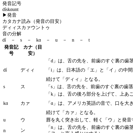
発音記号
dískɑunt
▶
発音
カタカナ読み（発音の目安）
ディィスカァウントゥ
音の分解
dí － s － kɑ － u － n － t
発音記
カナ（目
号
安）
「d」は、舌の先を、前歯のすぐ裏の歯
dí
ディィ
「i」は、日本語の「エ」と「イ」の中
続けて「ディィ」となる。
s
ス
「s」は、舌の先を、前歯のすぐ裏の歯
「k」は、舌の後ろ部分を上げて、上あ
kɑ
カァ
「ɑ」は、アメリカ英語の音で、口を大
続けて「カァ」となる。
u
ウ
唇を丸く突き出して、軽く「ウ」と発音
「n」は、舌の先を、前歯のすぐ裏の歯
ン
n