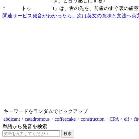
「ヌ」と言う感じにする）
t
トゥ
「t」は、舌の先を、前歯のすぐ裏の歯
関連サービス
発音がわかったら、次は英文の意味と文法へ
英
キーワードをランダムでピックアップ
abdicant
・
catadromous
・
coffeecake
・
construction
・
CPA
・
elf
・
fi
単語から発音を検索