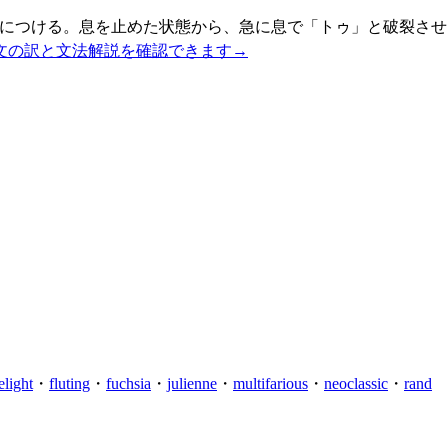
茎につける。息を止めた状態から、急に息で「トゥ」と破裂させ
文の訳と文法解説を確認できます
→
relight
・
fluting
・
fuchsia
・
julienne
・
multifarious
・
neoclassic
・
rand