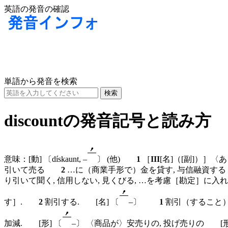
英語の発音の確認
単語から発音を検索
discountの発音記号と読み方
意味：
[動]
〔dískaunt, –
〕
(他)
1
［
III
[名]
（
[副]
）］〈あ
引いて売る
2
…に（商業手形で）金を貸す, 与信融資す
り引いて聞く, 信用しない, 見くびる, …を考慮［勘定］に
す］.
2
割引する.
[名]
〔
–〕
1
割引（すること
加減.
[形]
〔
–〕
〈商品が〉安売りの, 投げ売りの
[