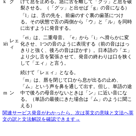
k
ク
けて息を止める。急に舌を離して「クッ」と息を破
裂させる。（「グッ」と出せば「g」の音になる）
「l」は、舌の先を、前歯のすぐ裏の歯茎につけ
る。その状態で舌の両側から「ウ」と「ル」を同時
に出すように発音する。
「ei」は、二重母音。「e」から「i」へ滑らかに変
レェ
léi
化させ、1つの音のように表現する（前の音ははっ
ィ
きりと強く、後ろの音はぼかす）。日本語の「エ」
より少し舌を緊張させて、発音の終わりは口を狭く
して「エィ」と言う。
続けて「レェィ」となる。
「m」は、唇を閉じて口から息が出るの止め、
「ム」という声を鼻を通して出す。但し、単語の途
m
ン
中で後ろの母音がないときは「ン」に近い音にな
る。（単語の最後にきた場合は「ム」のように聞こ
える）
関連サービス
発音がわかったら、次は英文の意味と文法へ
英
文の訳と文法解説を確認できます
→