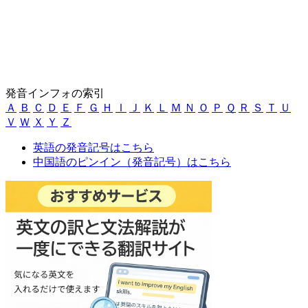
発音インフォの索引
Ａ
Ｂ
Ｃ
Ｄ
Ｅ
Ｆ
Ｇ
Ｈ
Ｉ
Ｊ
Ｋ
Ｌ
Ｍ
Ｎ
Ｏ
Ｐ
Ｑ
Ｒ
Ｓ
Ｔ
Ｕ
Ｖ
Ｗ
Ｘ
Ｙ
Ｚ
英語の発音記号はこちら
中国語のピンイン（発音記号）はこちら