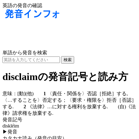
英語の発音の確認
単語から発音を検索
disclaimの発音記号と読み方
意味：
[動]
(他)
1
〈責任・関係を〉否認［拒絶］する,
〈…することを〉否定する；〈要求・権限を〉拒否［否認］
する.
2
《法律》…に対する権利を放棄する.
(自)
《法
律》請求権を放棄する.
発音記号
diskléim
▶
発音
カタカナ読み（発音の目安）