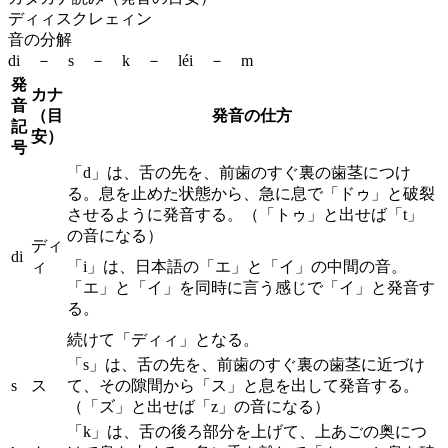
ディィスクレェィン
音の分解
di － s － k － léi － m
発
カナ
音
（目
発音の仕方
記
安）
号
「d」は、舌の先を、前歯のすぐ裏の歯茎につけ
る。息を止めた状態から、急に息で「ドゥ」と破裂
させるように発音する。（「トゥ」と出せば「t」
の音になる）
ディ
di
ィ
「i」は、日本語の「エ」と「イ」の中間の音。
「エ」と「イ」を同時に言う感じで「イ」と発音す
る。
続けて「ディィ」となる。
「s」は、舌の先を、前歯のすぐ裏の歯茎に近づけ
s
ス
て、その隙間から「ス」と息を出して発音する。
（「ズ」と出せば「z」の音になる）
「k」は、舌の後ろ部分を上げて、上あごの奥につ