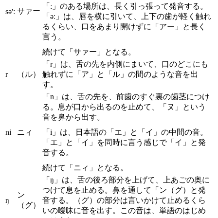
「ː」のある場所は、長く引っ張って発音する。
サァー
sə'ː
「əː」は、唇を横に引いて、上下の歯が軽く触れ
るくらい、口をあまり開けずに「アー」と長く
言う。
続けて「サァー」となる。
「r」は、舌の先を内側にまいて、口のどこにも
r
（ル）
触れずに「ア」と「ル」の間のような音を出
す。
「n」は、舌の先を、前歯のすぐ裏の歯茎につけ
る。息が口から出るのを止めて、「ヌ」という
音を鼻から出す。
ni
ニィ
「i」は、日本語の「エ」と「イ」の中間の音。
「エ」と「イ」を同時に言う感じで「イ」と発
音する。
続けて「ニィ」となる。
「ŋ」は、舌の後ろ部分を上げて、上あごの奥に
つけて息を止める。鼻を通して「ン（グ）と発
ン
ŋ
音する。（グ）の部分は言いかけて止めるくら
（グ）
いの曖昧に音を出す。この音は、単語のはじめ