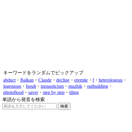
キーワードをランダムでピックアップ
abduct
・
Balkan
・
Claude
・
decline
・
eremite
・
f
・
heterologous
・
ingenious
・
Iseult
・
monasticism
・
muzhik
・
outbuilding
・
photoflood
・
saver
・
step by step
・
tiling
単語から発音を検索