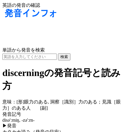
英語の発音の確認
単語から発音を検索
discerningの発音記号と読み
方
意味：
[形]
眼力のある, 洞察［識別］力のある；見識［眼
力］のある人
[副]
発音記号
disə'ːrniŋ, -zə'ːrn-
▶
発音
カタカナ読み（発音の目安）