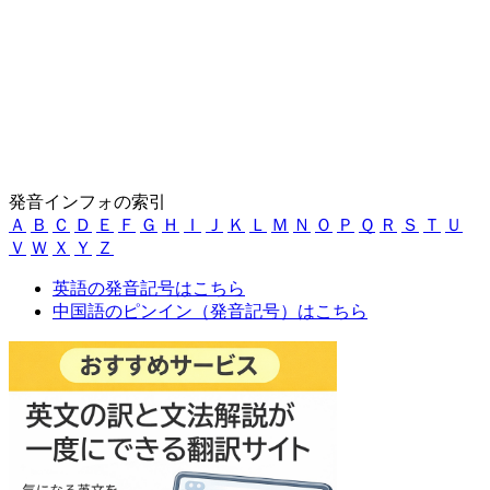
発音インフォの索引
Ａ
Ｂ
Ｃ
Ｄ
Ｅ
Ｆ
Ｇ
Ｈ
Ｉ
Ｊ
Ｋ
Ｌ
Ｍ
Ｎ
Ｏ
Ｐ
Ｑ
Ｒ
Ｓ
Ｔ
Ｕ
Ｖ
Ｗ
Ｘ
Ｙ
Ｚ
英語の発音記号はこちら
中国語のピンイン（発音記号）はこちら