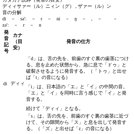
ディィサァー（ル）ニィン（グ） , ザァー（ル）ン
音の分解
di － sə'ː － r － ni － ŋ － , － －
zə'ː － r － n
発
カナ
音
（目
発音の仕方
記
安）
号
「d」は、舌の先を、前歯のすぐ裏の歯茎につけ
る。息を止めた状態から、急に息で「ドゥ」と
破裂させるように発音する。（「トゥ」と出せ
ば「t」の音になる）
ディィ
di
「i」は、日本語の「エ」と「イ」の中間の音。
「エ」と「イ」を同時に言う感じで「イ」と発
音する。
続けて「ディィ」となる。
「s」は、舌の先を、前歯のすぐ裏の歯茎に近づ
けて、その隙間から「ス」と息を出して発音す
る。（「ズ」と出せば「z」の音になる）