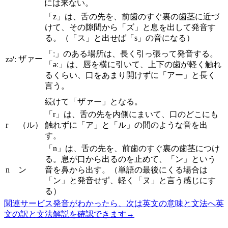
には来ない。
「z」は、舌の先を、前歯のすぐ裏の歯茎に近づ
けて、その隙間から「ズ」と息を出して発音す
る。（「ス」と出せば「s」の音になる）
「ː」のある場所は、長く引っ張って発音する。
ザァー
zə'ː
「əː」は、唇を横に引いて、上下の歯が軽く触れ
るくらい、口をあまり開けずに「アー」と長く
言う。
続けて「ザァー」となる。
「r」は、舌の先を内側にまいて、口のどこにも
r
（ル）
触れずに「ア」と「ル」の間のような音を出
す。
「n」は、舌の先を、前歯のすぐ裏の歯茎につけ
る。息が口から出るのを止めて、「ン」という
n
ン
音を鼻から出す。（単語の最後にくる場合は
「ン」と発音せず、軽く「ヌ」と言う感じにす
る）
関連サービス
発音がわかったら、次は英文の意味と文法へ
英
文の訳と文法解説を確認できます
→