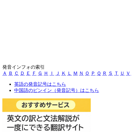
発音インフォの索引
Ａ
Ｂ
Ｃ
Ｄ
Ｅ
Ｆ
Ｇ
Ｈ
Ｉ
Ｊ
Ｋ
Ｌ
Ｍ
Ｎ
Ｏ
Ｐ
Ｑ
Ｒ
Ｓ
Ｔ
Ｕ
Ｖ
英語の発音記号はこちら
中国語のピンイン（発音記号）はこちら