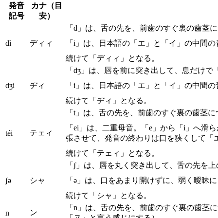
発音
カナ（目
記号
安）
「d」は、舌の先を、前歯のすぐ裏の歯茎
dì
ディィ
「i」は、日本語の「エ」と「イ」の中間
続けて「ディィ」となる。
「dʒ」は、唇を前に突き出して、息だけで
dʒi
ヂィ
「i」は、日本語の「エ」と「イ」の中間
続けて「ヂィ」となる。
「t」は、舌の先を、前歯のすぐ裏の歯茎
「ei」は、二重母音。「e」から「i」へ
テェィ
téi
張させて、発音の終わりは口を狭くして「
続けて「テェィ」となる。
「ʃ」は、唇を丸く突き出して、舌の先を
ʃə
シャ
「ə」は、口をあまり開けずに、弱く曖昧
続けて「シャ」となる。
「n」は、舌の先を、前歯のすぐ裏の歯茎
ン
n
「ヌ」と言う感じにする）