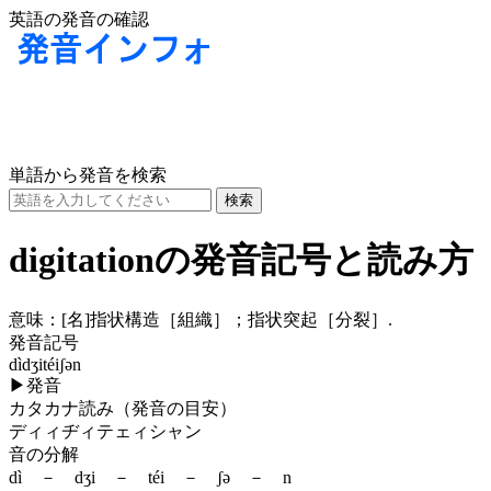
英語の発音の確認
単語から発音を検索
digitationの発音記号と読み方
意味：
[名]
指状構造［組織］；指状突起［分裂］.
発音記号
dìdʒitéiʃən
▶
発音
カタカナ読み（発音の目安）
ディィヂィテェィシャン
音の分解
dì － dʒi － téi － ʃə － n