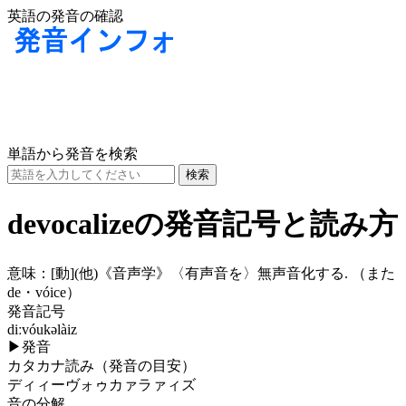
英語の発音の確認
単語から発音を検索
devocalizeの発音記号と読み方
意味：
[動]
(他)
《音声学》〈有声音を〉無声音化する. （また
de・vóice）
発音記号
diːvóukəlàiz
▶
発音
カタカナ読み（発音の目安）
ディィーヴォゥカァラァィズ
音の分解