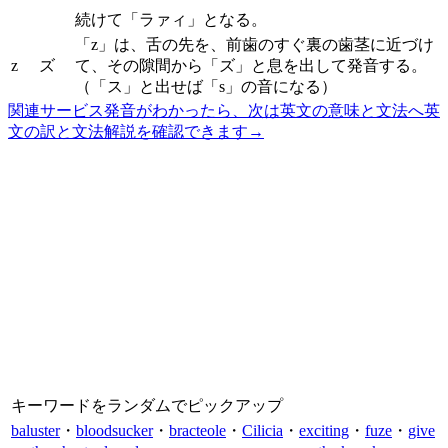
続けて「ラァィ」となる。
「z」は、舌の先を、前歯のすぐ裏の歯茎に近づけ
z
ズ
て、その隙間から「ズ」と息を出して発音する。
（「ス」と出せば「s」の音になる）
関連サービス
発音がわかったら、次は英文の意味と文法へ
英
文の訳と文法解説を確認できます
→
キーワードをランダムでピックアップ
baluster
・
bloodsucker
・
bracteole
・
Cilicia
・
exciting
・
fuze
・
give