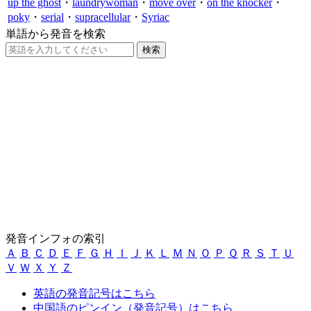
up the ghost
・
laundrywoman
・
move over
・
on the knocker
・
poky
・
serial
・
supracellular
・
Syriac
単語から発音を検索
発音インフォの索引
Ａ
Ｂ
Ｃ
Ｄ
Ｅ
Ｆ
Ｇ
Ｈ
Ｉ
Ｊ
Ｋ
Ｌ
Ｍ
Ｎ
Ｏ
Ｐ
Ｑ
Ｒ
Ｓ
Ｔ
Ｕ
Ｖ
Ｗ
Ｘ
Ｙ
Ｚ
英語の発音記号はこちら
中国語のピンイン（発音記号）はこちら