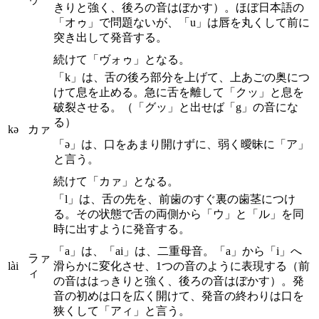
きりと強く、後ろの音はぼかす）。ほぼ日本語の
「オゥ」で問題ないが、「u」は唇を丸くして前に
突き出して発音する。
続けて「ヴォゥ」となる。
「k」は、舌の後ろ部分を上げて、上あごの奥につ
けて息を止める。急に舌を離して「クッ」と息を
破裂させる。（「グッ」と出せば「g」の音にな
る）
kə
カァ
「ə」は、口をあまり開けずに、弱く曖昧に「ア」
と言う。
続けて「カァ」となる。
「l」は、舌の先を、前歯のすぐ裏の歯茎につけ
る。その状態で舌の両側から「ウ」と「ル」を同
時に出すように発音する。
「a」は、「ai」は、二重母音。「a」から「i」へ
ラァ
lài
滑らかに変化させ、1つの音のように表現する（前
ィ
の音ははっきりと強く、後ろの音はぼかす）。発
音の初めは口を広く開けて、発音の終わりは口を
狭くして「アィ」と言う。