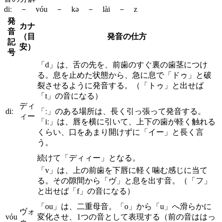
diː － vóu － kə － lài － z
発
カナ
音
（目
発音の仕方
記
安）
号
「d」は、舌の先を、前歯のすぐ裏の歯茎につけ
る。息を止めた状態から、急に息で「ドゥ」と破
裂させるように発音する。（「トゥ」と出せば
「t」の音になる）
ディ
diː
「ː」のある場所は、長く引っ張って発音する。
ィー
「iː」は、唇を横に引いて、上下の歯が軽く触れる
くらい、口をあまり開けずに「イー」と長く言
う。
続けて「ディィー」となる。
「v」は、上の前歯を下唇に軽く噛む感じに当て
る。その隙間から「ヴ」と息を出す音。（「フ」
と出せば「f」の音になる）
「ou」は、二重母音。「o」から「u」へ滑らかに
ヴォ
vóu
変化させ、1つの音として表現する（前の音ははっ
ゥ