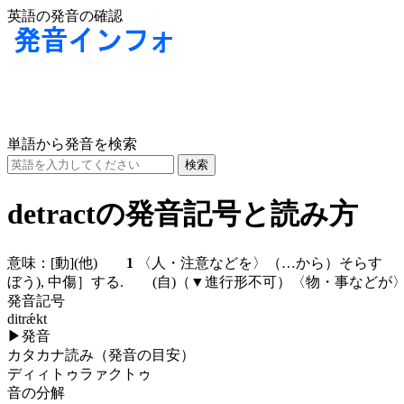
英語の発音の確認
単語から発音を検索
detractの発音記号と読み方
意味：
[動]
(他)
1
〈人・注意などを〉（…から）そら
ぼう), 中傷］する.
(自)
（▼進行形不可）〈物・事などが〉（価値
発音記号
ditrǽkt
▶
発音
カタカナ読み（発音の目安）
ディィトゥラァクトゥ
音の分解