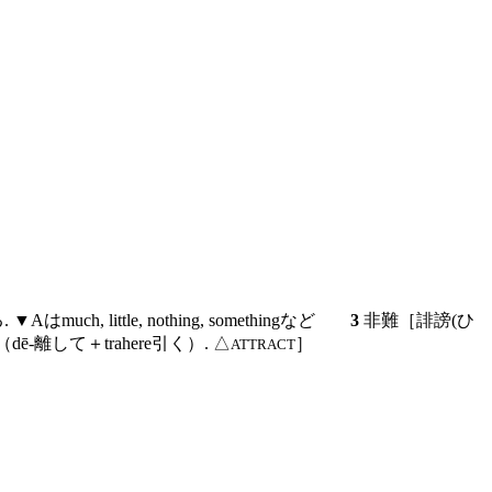
uch, little, nothing, somethingなど
3
非難［誹謗(ひ
離して＋trahere引く）. △
］
ATTRACT