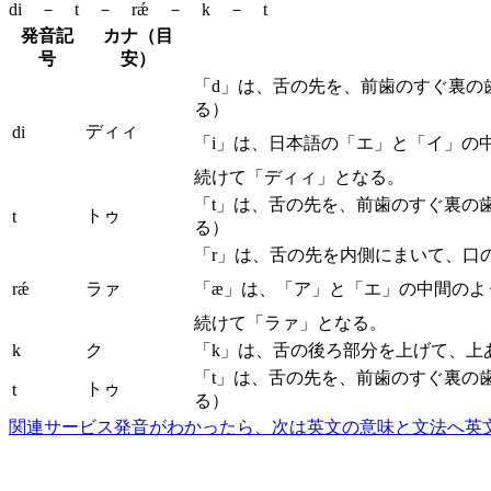
di － t － rǽ － k － t
発音記
カナ（目
号
安）
「d」は、舌の先を、前歯のすぐ裏の
る）
ディィ
di
「i」は、日本語の「エ」と「イ」の
続けて「ディィ」となる。
「t」は、舌の先を、前歯のすぐ裏の
トゥ
t
る）
「r」は、舌の先を内側にまいて、口
rǽ
ラァ
「æ」は、「ア」と「エ」の中間のよ
続けて「ラァ」となる。
k
ク
「k」は、舌の後ろ部分を上げて、上
「t」は、舌の先を、前歯のすぐ裏の
トゥ
t
る）
関連サービス
発音がわかったら、次は英文の意味と文法へ
英