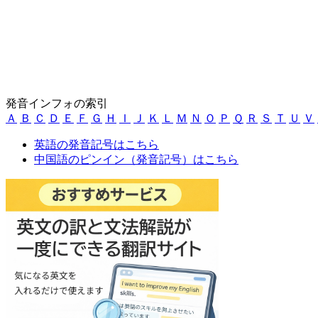
発音インフォの索引
Ａ
Ｂ
Ｃ
Ｄ
Ｅ
Ｆ
Ｇ
Ｈ
Ｉ
Ｊ
Ｋ
Ｌ
Ｍ
Ｎ
Ｏ
Ｐ
Ｑ
Ｒ
Ｓ
Ｔ
Ｕ
Ｖ
英語の発音記号はこちら
中国語のピンイン（発音記号）はこちら