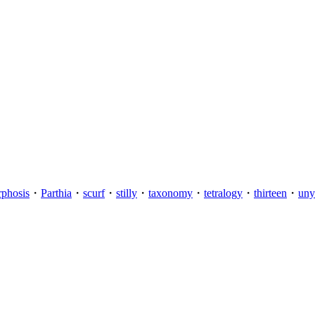
phosis
・
Parthia
・
scurf
・
stilly
・
taxonomy
・
tetralogy
・
thirteen
・
uny