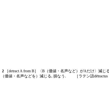
す
2
［detract A from B］〈B（価値・名声など）がAだけ〉減じる. ▼Aはm
・名声などを）減じる, 損なう. ［ラテン語dētractus（dē-