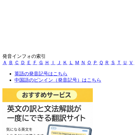
発音インフォの索引
Ａ
Ｂ
Ｃ
Ｄ
Ｅ
Ｆ
Ｇ
Ｈ
Ｉ
Ｊ
Ｋ
Ｌ
Ｍ
Ｎ
Ｏ
Ｐ
Ｑ
Ｒ
Ｓ
Ｔ
Ｕ
Ｖ
英語の発音記号はこちら
中国語のピンイン（発音記号）はこちら