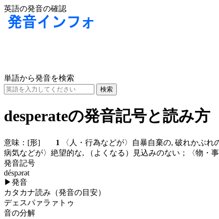
英語の発音の確認
単語から発音を検索
desperateの発音記号と読み方
意味：
[形]
1
〈人・行為などが〉自暴自棄の, 破れかぶ
病気などが〉絶望的な, （よくなる）見込みのない；〈物・事
発音記号
désp
ə
rət
▶
発音
カタカナ読み（発音の目安）
デェスパァラァトゥ
音の分解