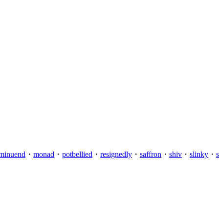
minuend
・
monad
・
potbellied
・
resignedly
・
saffron
・
shiv
・
slinky
・