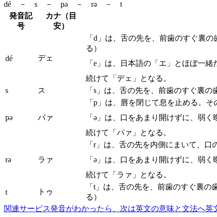
dé － s － pə － rə － t
発音記
カナ（目
号
安）
「d」は、舌の先を、前歯のすぐ裏の
る）
デェ
dé
「e」は、日本語の「エ」とほぼ一緒
続けて「デェ」となる。
s
ス
「s」は、舌の先を、前歯のすぐ裏の
「p」は、唇を閉じて息を止める。そ
pə
パァ
「ə」は、口をあまり開けずに、弱く
続けて「パァ」となる。
「r」は、舌の先を内側にまいて、口
rə
ラァ
「ə」は、口をあまり開けずに、弱く
続けて「ラァ」となる。
「t」は、舌の先を、前歯のすぐ裏の
トゥ
t
る）
関連サービス
発音がわかったら、次は英文の意味と文法へ
英