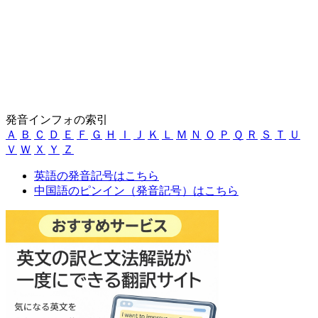
発音インフォの索引
Ａ
Ｂ
Ｃ
Ｄ
Ｅ
Ｆ
Ｇ
Ｈ
Ｉ
Ｊ
Ｋ
Ｌ
Ｍ
Ｎ
Ｏ
Ｐ
Ｑ
Ｒ
Ｓ
Ｔ
Ｕ
Ｖ
Ｗ
Ｘ
Ｙ
Ｚ
英語の発音記号はこちら
中国語のピンイン（発音記号）はこちら