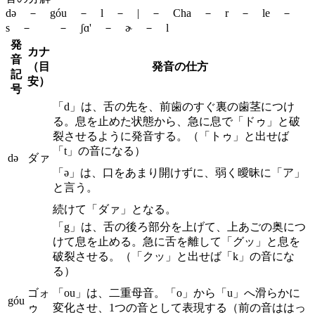
də － góu － l － | － Cha － r － le －
s － － ʃɑ' － ɚ － l
発
カナ
音
（目
発音の仕方
記
安）
号
「d」は、舌の先を、前歯のすぐ裏の歯茎につけ
る。息を止めた状態から、急に息で「ドゥ」と破
裂させるように発音する。（「トゥ」と出せば
「t」の音になる）
də
ダァ
「ə」は、口をあまり開けずに、弱く曖昧に「ア」
と言う。
続けて「ダァ」となる。
「g」は、舌の後ろ部分を上げて、上あごの奥につ
けて息を止める。急に舌を離して「グッ」と息を
破裂させる。（「クッ」と出せば「k」の音にな
る）
ゴォ
「ou」は、二重母音。「o」から「u」へ滑らかに
góu
ゥ
変化させ、1つの音として表現する（前の音ははっ