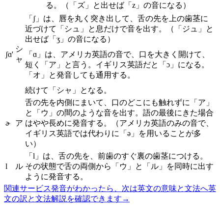
る。（「ズ」と出せば「z」の音になる）
「ʃ」は、唇を丸く突き出して、舌の先を上の歯茎に
近づけて「シュ」と息だけで音を出す。（「ジュ」と
出せば「ʒ」の音になる）
シ
ʃɑ'
「ɑ」は、アメリカ英語の音で、口を大きく開けて、
ャ
短く「ア」と言う。イギリス英語だと「ɔ」になる。
「オ」と発音しても通用する。
続けて「シャ」となる。
舌の先を内側にまいて、口のどこにも触れずに「ア」
と「ウ」の間のような音を出す。語の最後にきた場合
ɚ
ア
はやや長めに発音する。（アメリカ英語のみの音で、
イギリス英語では代わりに「ə」を用いることが多
い）
「l」は、舌の先を、前歯のすぐ裏の歯茎につける。
l
ル
その状態で舌の両側から「ウ」と「ル」を同時に出す
ように発音する。
関連サービス
発音がわかったら、次は英文の意味と文法へ
英
文の訳と文法解説を確認できます
→