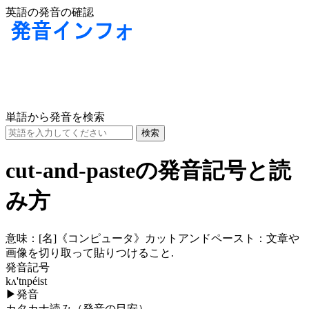
英語の発音の確認
単語から発音を検索
cut-and-pasteの発音記号と読
み方
意味：
[名]
《コンピュータ》カットアンドペースト：文章や
画像を切り取って貼りつけること.
発音記号
kʌ'tnpéist
▶
発音
カタカナ読み（発音の目安）