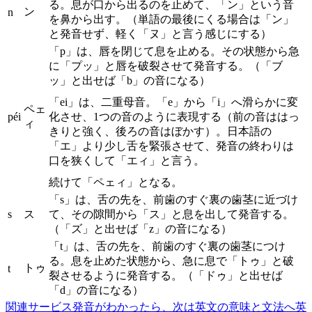
る。息が口から出るのを止めて、「ン」という音
ン
n
を鼻から出す。（単語の最後にくる場合は「ン」
と発音せず、軽く「ヌ」と言う感じにする）
「p」は、唇を閉じて息を止める。その状態から急
に「プッ」と唇を破裂させて発音する。（「ブ
ッ」と出せば「b」の音になる）
「ei」は、二重母音。「e」から「i」へ滑らかに変
ペェ
péi
化させ、1つの音のように表現する（前の音ははっ
ィ
きりと強く、後ろの音はぼかす）。日本語の
「エ」より少し舌を緊張させて、発音の終わりは
口を狭くして「エィ」と言う。
続けて「ペェィ」となる。
「s」は、舌の先を、前歯のすぐ裏の歯茎に近づけ
s
ス
て、その隙間から「ス」と息を出して発音する。
（「ズ」と出せば「z」の音になる）
「t」は、舌の先を、前歯のすぐ裏の歯茎につけ
る。息を止めた状態から、急に息で「トゥ」と破
トゥ
t
裂させるように発音する。（「ドゥ」と出せば
「d」の音になる）
関連サービス
発音がわかったら、次は英文の意味と文法へ
英