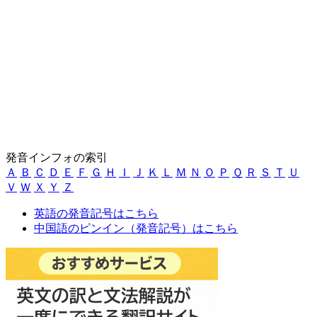
発音インフォの索引
Ａ
Ｂ
Ｃ
Ｄ
Ｅ
Ｆ
Ｇ
Ｈ
Ｉ
Ｊ
Ｋ
Ｌ
Ｍ
Ｎ
Ｏ
Ｐ
Ｑ
Ｒ
Ｓ
Ｔ
Ｕ
Ｖ
Ｗ
Ｘ
Ｙ
Ｚ
英語の発音記号はこちら
中国語のピンイン（発音記号）はこちら