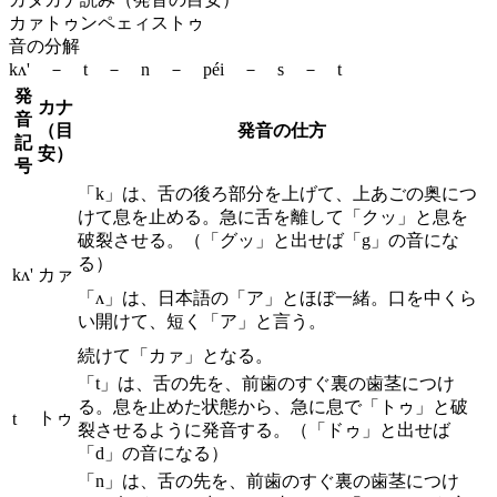
カァトゥンペェィストゥ
音の分解
kʌ' － t － n － péi － s － t
発
カナ
音
（目
発音の仕方
記
安）
号
「k」は、舌の後ろ部分を上げて、上あごの奥につ
けて息を止める。急に舌を離して「クッ」と息を
破裂させる。（「グッ」と出せば「g」の音にな
る）
kʌ'
カァ
「ʌ」は、日本語の「ア」とほぼ一緒。口を中くら
い開けて、短く「ア」と言う。
続けて「カァ」となる。
「t」は、舌の先を、前歯のすぐ裏の歯茎につけ
る。息を止めた状態から、急に息で「トゥ」と破
トゥ
t
裂させるように発音する。（「ドゥ」と出せば
「d」の音になる）
「n」は、舌の先を、前歯のすぐ裏の歯茎につけ