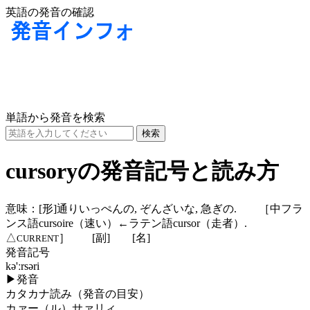
英語の発音の確認
単語から発音を検索
cursoryの発音記号と読み方
意味：
[形]
通りいっぺんの, ぞんざいな, 急ぎの. ［中フラ
ンス語cursoire（速い）←ラテン語cursor（走者）.
△
］
[副]
[名]
CURRENT
発音記号
kə'ːrsəri
▶
発音
カタカナ読み（発音の目安）
カァー（ル）サァリィ