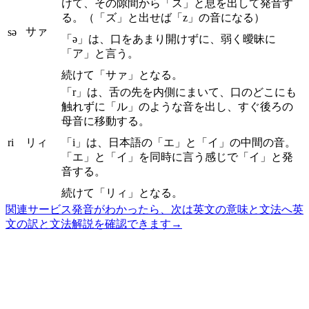
けて、その隙間から「ス」と息を出して発音す
る。（「ズ」と出せば「z」の音になる）
サァ
sə
「ə」は、口をあまり開けずに、弱く曖昧に
「ア」と言う。
続けて「サァ」となる。
「r」は、舌の先を内側にまいて、口のどこにも
触れずに「ル」のような音を出し、すぐ後ろの
母音に移動する。
ri
リィ
「i」は、日本語の「エ」と「イ」の中間の音。
「エ」と「イ」を同時に言う感じで「イ」と発
音する。
続けて「リィ」となる。
関連サービス
発音がわかったら、次は英文の意味と文法へ
英
文の訳と文法解説を確認できます
→