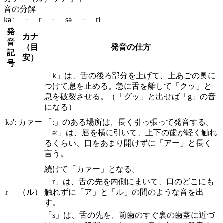
音の分解
kə'ː － r － sə － ri
発
カナ
音
（目
発音の仕方
記
安）
号
「k」は、舌の後ろ部分を上げて、上あごの奥に
つけて息を止める。急に舌を離して「クッ」と
息を破裂させる。（「グッ」と出せば「g」の音
になる）
kə'ː
カァー
「ː」のある場所は、長く引っ張って発音する。
「əː」は、唇を横に引いて、上下の歯が軽く触れ
るくらい、口をあまり開けずに「アー」と長く
言う。
続けて「カァー」となる。
「r」は、舌の先を内側にまいて、口のどこにも
r
（ル）
触れずに「ア」と「ル」の間のような音を出
す。
「s」は、舌の先を、前歯のすぐ裏の歯茎に近づ