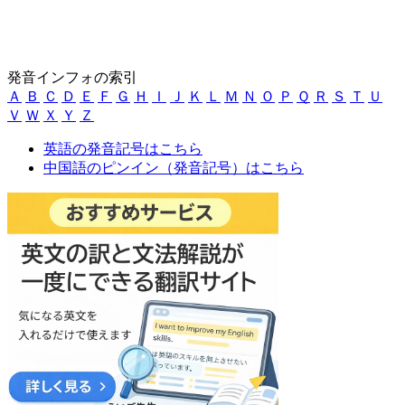
発音インフォの索引
Ａ
Ｂ
Ｃ
Ｄ
Ｅ
Ｆ
Ｇ
Ｈ
Ｉ
Ｊ
Ｋ
Ｌ
Ｍ
Ｎ
Ｏ
Ｐ
Ｑ
Ｒ
Ｓ
Ｔ
Ｕ
Ｖ
Ｗ
Ｘ
Ｙ
Ｚ
英語の発音記号はこちら
中国語のピンイン（発音記号）はこちら