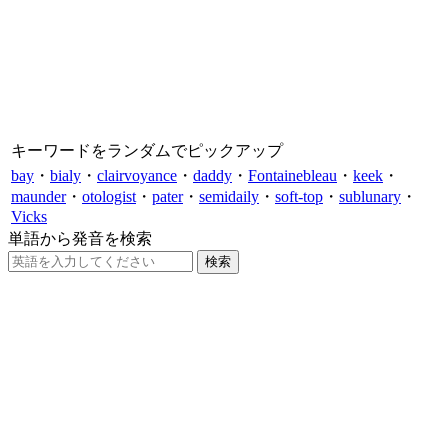
キーワードをランダムでピックアップ
bay
・
bialy
・
clairvoyance
・
daddy
・
Fontainebleau
・
keek
・
maunder
・
otologist
・
pater
・
semidaily
・
soft-top
・
sublunary
・
Vicks
単語から発音を検索