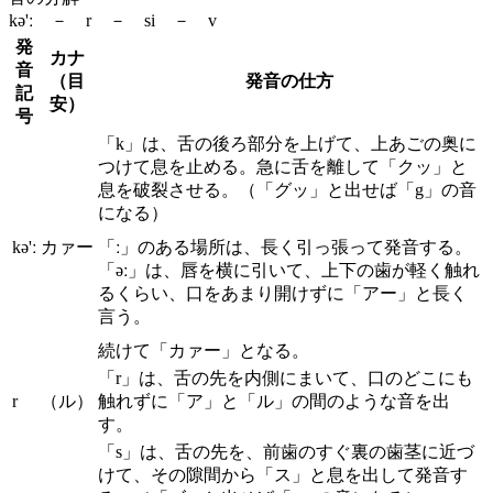
kə'ː － r － si － v
発
カナ
音
（目
発音の仕方
記
安）
号
「k」は、舌の後ろ部分を上げて、上あごの奥に
つけて息を止める。急に舌を離して「クッ」と
息を破裂させる。（「グッ」と出せば「g」の音
になる）
kə'ː
カァー
「ː」のある場所は、長く引っ張って発音する。
「əː」は、唇を横に引いて、上下の歯が軽く触れ
るくらい、口をあまり開けずに「アー」と長く
言う。
続けて「カァー」となる。
「r」は、舌の先を内側にまいて、口のどこにも
r
（ル）
触れずに「ア」と「ル」の間のような音を出
す。
「s」は、舌の先を、前歯のすぐ裏の歯茎に近づ
けて、その隙間から「ス」と息を出して発音す