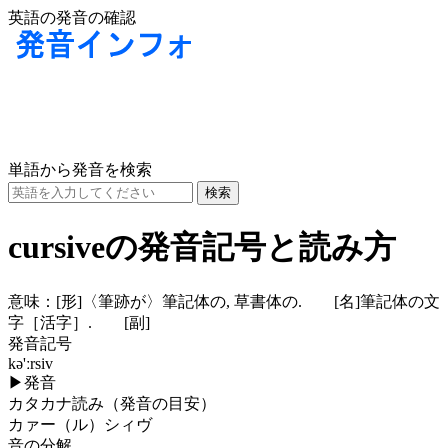
英語の発音の確認
単語から発音を検索
cursiveの発音記号と読み方
意味：
[形]
〈筆跡が〉筆記体の, 草書体の.
[名]
筆記体の文
字［活字］.
[副]
発音記号
kə'ːrsiv
▶
発音
カタカナ読み（発音の目安）
カァー（ル）シィヴ
音の分解