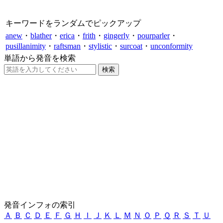
キーワードをランダムでピックアップ
anew
・
blather
・
erica
・
frith
・
gingerly
・
pourparler
・
pusillanimity
・
raftsman
・
stylistic
・
surcoat
・
unconformity
単語から発音を検索
発音インフォの索引
Ａ
Ｂ
Ｃ
Ｄ
Ｅ
Ｆ
Ｇ
Ｈ
Ｉ
Ｊ
Ｋ
Ｌ
Ｍ
Ｎ
Ｏ
Ｐ
Ｑ
Ｒ
Ｓ
Ｔ
Ｕ