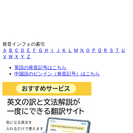
発音インフォの索引
Ａ
Ｂ
Ｃ
Ｄ
Ｅ
Ｆ
Ｇ
Ｈ
Ｉ
Ｊ
Ｋ
Ｌ
Ｍ
Ｎ
Ｏ
Ｐ
Ｑ
Ｒ
Ｓ
Ｔ
Ｕ
Ｖ
Ｗ
Ｘ
Ｙ
Ｚ
英語の発音記号はこちら
中国語のピンイン（発音記号）はこちら