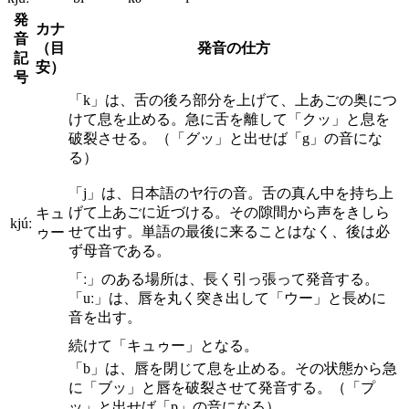
発
カナ
音
（目
発音の仕方
記
安）
号
「k」は、舌の後ろ部分を上げて、上あごの奥につ
けて息を止める。急に舌を離して「クッ」と息を
破裂させる。（「グッ」と出せば「g」の音にな
る）
「j」は、日本語のヤ行の音。舌の真ん中を持ち上
げて上あごに近づける。その隙間から声をきしら
キュ
kjúː
せて出す。単語の最後に来ることはなく、後は必
ゥー
ず母音である。
「ː」のある場所は、長く引っ張って発音する。
「uː」は、唇を丸く突き出して「ウー」と長めに
音を出す。
続けて「キュゥー」となる。
「b」は、唇を閉じて息を止める。その状態から急
に「ブッ」と唇を破裂させて発音する。（「プ
ッ」と出せば「p」の音になる）