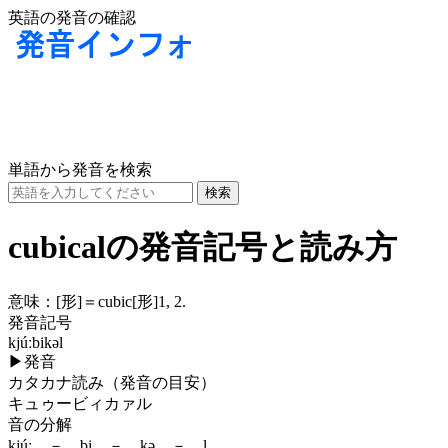
英語の発音の確認
単語から発音を検索
cubicalの発音記号と読み方
意味：
[形]
＝cubic
[形]
1, 2.
発音記号
kjúːbikəl
▶
発音
カタカナ読み（発音の目安）
キュゥービィカァル
音の分解
kjúː － bi － kə － l