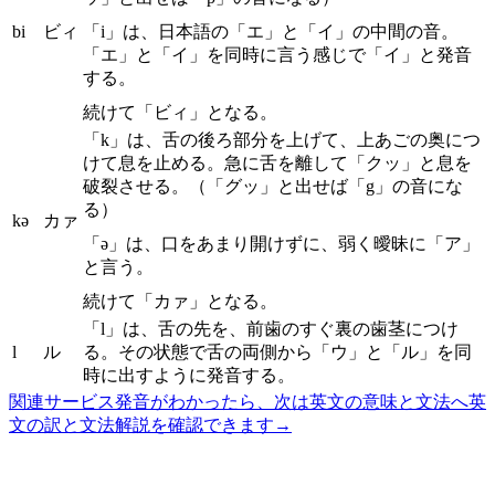
bi
ビィ
「i」は、日本語の「エ」と「イ」の中間の音。
「エ」と「イ」を同時に言う感じで「イ」と発音
する。
続けて「ビィ」となる。
「k」は、舌の後ろ部分を上げて、上あごの奥につ
けて息を止める。急に舌を離して「クッ」と息を
破裂させる。（「グッ」と出せば「g」の音にな
る）
kə
カァ
「ə」は、口をあまり開けずに、弱く曖昧に「ア」
と言う。
続けて「カァ」となる。
「l」は、舌の先を、前歯のすぐ裏の歯茎につけ
l
ル
る。その状態で舌の両側から「ウ」と「ル」を同
時に出すように発音する。
関連サービス
発音がわかったら、次は英文の意味と文法へ
英
文の訳と文法解説を確認できます
→