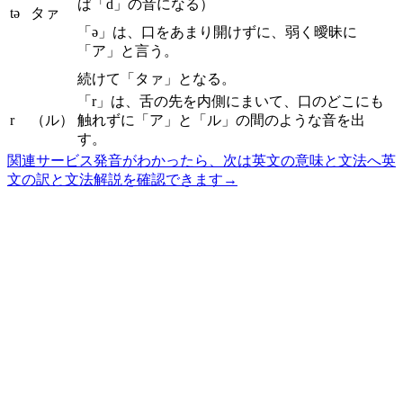
ば「d」の音になる）
tə
タァ
「ə」は、口をあまり開けずに、弱く曖昧に
「ア」と言う。
続けて「タァ」となる。
「r」は、舌の先を内側にまいて、口のどこにも
r
（ル）
触れずに「ア」と「ル」の間のような音を出
す。
関連サービス
発音がわかったら、次は英文の意味と文法へ
英
文の訳と文法解説を確認できます
→