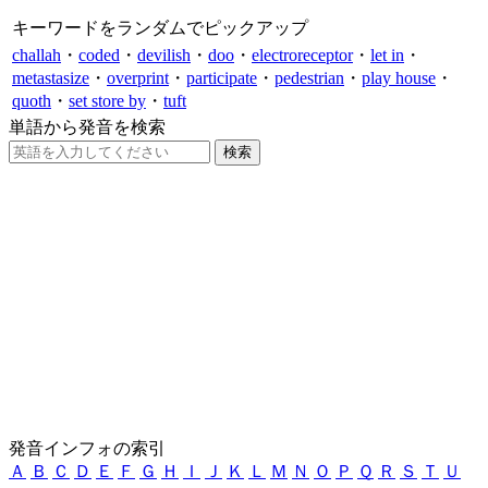
キーワードをランダムでピックアップ
challah
・
coded
・
devilish
・
doo
・
electroreceptor
・
let in
・
metastasize
・
overprint
・
participate
・
pedestrian
・
play house
・
quoth
・
set store by
・
tuft
単語から発音を検索
発音インフォの索引
Ａ
Ｂ
Ｃ
Ｄ
Ｅ
Ｆ
Ｇ
Ｈ
Ｉ
Ｊ
Ｋ
Ｌ
Ｍ
Ｎ
Ｏ
Ｐ
Ｑ
Ｒ
Ｓ
Ｔ
Ｕ