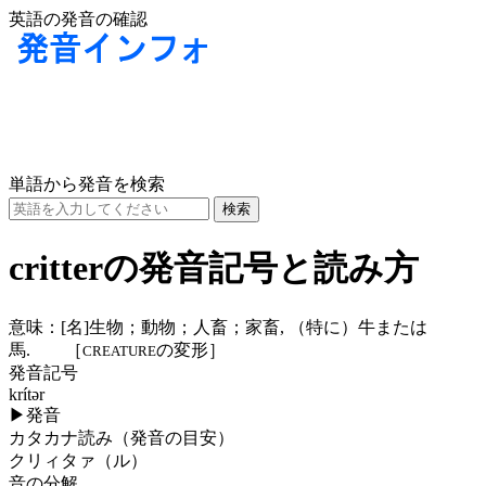
英語の発音の確認
単語から発音を検索
critterの発音記号と読み方
意味：
[名]
生物；動物；人畜；家畜, （特に）牛または
馬. ［
の変形］
CREATURE
発音記号
krítər
▶
発音
カタカナ読み（発音の目安）
クリィタァ（ル）
音の分解