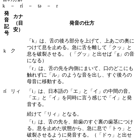
k － rí － tə － r
発
カナ
音
（目
発音の仕方
記
安）
号
「k」は、舌の後ろ部分を上げて、上あごの奥に
つけて息を止める。急に舌を離して「クッ」と
ク
k
息を破裂させる。（「グッ」と出せば「g」の音
になる）
「r」は、舌の先を内側にまいて、口のどこにも
触れずに「ル」のような音を出し、すぐ後ろの
母音に移動する。
rí
リィ
「i」は、日本語の「エ」と「イ」の中間の音。
「エ」と「イ」を同時に言う感じで「イ」と発
音する。
続けて「リィ」となる。
「t」は、舌の先を、前歯のすぐ裏の歯茎につけ
る。息を止めた状態から、急に息で「トゥ」と
破裂させるように発音する。（「ドゥ」と出せ