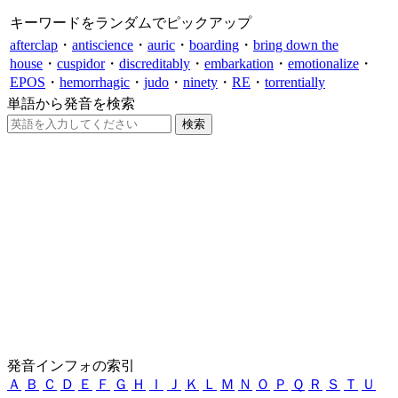
キーワードをランダムでピックアップ
afterclap
・
antiscience
・
auric
・
boarding
・
bring down the
house
・
cuspidor
・
discreditably
・
embarkation
・
emotionalize
・
EPOS
・
hemorrhagic
・
judo
・
ninety
・
RE
・
torrentially
単語から発音を検索
発音インフォの索引
Ａ
Ｂ
Ｃ
Ｄ
Ｅ
Ｆ
Ｇ
Ｈ
Ｉ
Ｊ
Ｋ
Ｌ
Ｍ
Ｎ
Ｏ
Ｐ
Ｑ
Ｒ
Ｓ
Ｔ
Ｕ