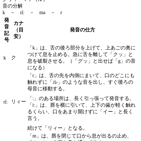
音の分解
k － ríː － mə － r
発
カナ
音
（目
発音の仕方
記
安）
号
「k」は、舌の後ろ部分を上げて、上あごの奥に
つけて息を止める。急に舌を離して「クッ」と
ク
k
息を破裂させる。（「グッ」と出せば「g」の音
になる）
「r」は、舌の先を内側にまいて、口のどこにも
触れずに「ル」のような音を出し、すぐ後ろの
母音に移動する。
「ː」のある場所は、長く引っ張って発音する。
リィー
ríː
「iː」は、唇を横に引いて、上下の歯が軽く触れ
るくらい、口をあまり開けずに「イー」と長く
言う。
続けて「リィー」となる。
「m」は、唇を閉じて口から息が出るの止め、