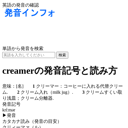
英語の発音の確認
単語から発音を検索
creamerの発音記号と読み方
意味：
[名]
1
クリーマー：コーヒーに入れる代替クリー
ム.
2
クリーム入れ（milk jug）.
3
クリームすくい取
り浅皿；クリーム分離器.
発音記号
kríːmər
▶
発音
カタカナ読み（発音の目安）
クリィーマァ（ル）