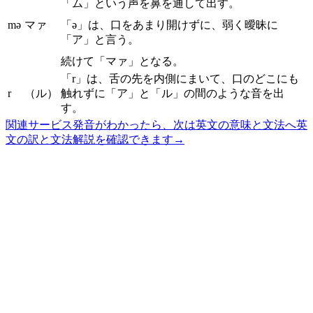
「ム」という声を鼻を通して出す。
mə
マァ
「ə」は、口をあまり開けずに、弱く曖昧に
「ア」と言う。
続けて「マァ」となる。
「r」は、舌の先を内側にまいて、口のどこにも
r
（ル）
触れずに「ア」と「ル」の間のような音を出
す。
関連サービス
発音がわかったら、次は英文の意味と文法へ
英
文の訳と文法解説を確認できます
→