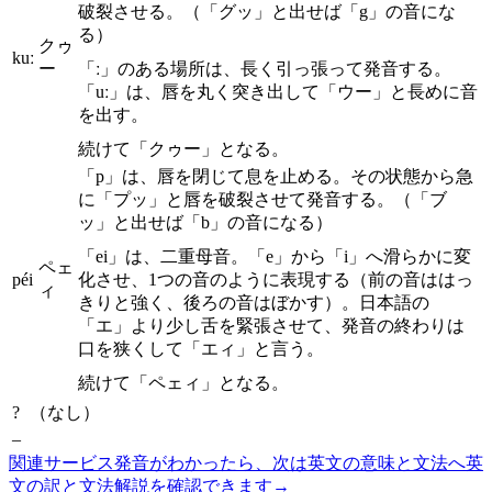
破裂させる。（「グッ」と出せば「g」の音にな
る）
クゥ
kuː
ー
「ː」のある場所は、長く引っ張って発音する。
「uː」は、唇を丸く突き出して「ウー」と長めに音
を出す。
続けて「クゥー」となる。
「p」は、唇を閉じて息を止める。その状態から急
に「プッ」と唇を破裂させて発音する。（「ブ
ッ」と出せば「b」の音になる）
「ei」は、二重母音。「e」から「i」へ滑らかに変
ペェ
péi
化させ、1つの音のように表現する（前の音ははっ
ィ
きりと強く、後ろの音はぼかす）。日本語の
「エ」より少し舌を緊張させて、発音の終わりは
口を狭くして「エィ」と言う。
続けて「ペェィ」となる。
?
（なし）
–
関連サービス
発音がわかったら、次は英文の意味と文法へ
英
文の訳と文法解説を確認できます
→