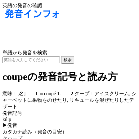
英語の発音の確認
単語から発音を検索
coupeの発音記号と読み方
意味：
[名]
1
＝coupé 1.
2
クープ：アイスクリーム, シ
ャーベットに果物をのせたり, リキュールを混ぜたりしたデ
ザート.
発音記号
kúːp
▶
発音
カタカナ読み（発音の目安）
クゥープ