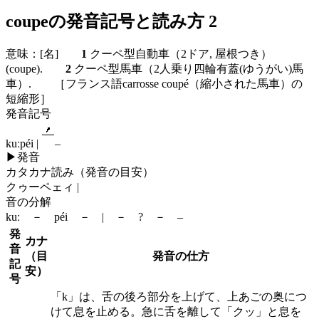
coupeの発音記号と読み方 2
意味：
[名]
1
クーペ型自動車（2ドア, 屋根つき）
(coupe).
2
クーペ型馬車（2人乗り四輪有蓋(ゆうがい)馬
車）. ［フランス語carrosse coupé（縮小された馬車）の
短縮形］
発音記号
kuːpéi |
–
▶
発音
カタカナ読み（発音の目安）
クゥーペェィ |
音の分解
kuː － péi － | － ? － –
発
カナ
音
（目
発音の仕方
記
安）
号
「k」は、舌の後ろ部分を上げて、上あごの奥につ
けて息を止める。急に舌を離して「クッ」と息を