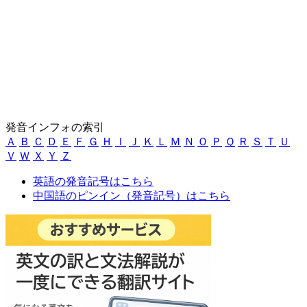
発音インフォの索引
Ａ
Ｂ
Ｃ
Ｄ
Ｅ
Ｆ
Ｇ
Ｈ
Ｉ
Ｊ
Ｋ
Ｌ
Ｍ
Ｎ
Ｏ
Ｐ
Ｑ
Ｒ
Ｓ
Ｔ
Ｕ
Ｖ
Ｗ
Ｘ
Ｙ
Ｚ
英語の発音記号はこちら
中国語のピンイン（発音記号）はこちら