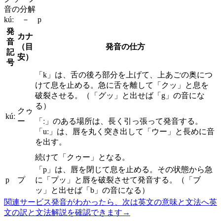
音の分解
kúː － p
発
カナ
音
（目
発音の仕方
記
安）
号
「k」は、舌の後ろ部分を上げて、上あごの奥につ
けて息を止める。急に舌を離して「クッ」と息を
破裂させる。（「グッ」と出せば「g」の音にな
る）
クゥ
kúː
ー
「ː」のある場所は、長く引っ張って発音する。
「uː」は、唇を丸く突き出して「ウー」と長めに音
を出す。
続けて「クゥー」となる。
「p」は、唇を閉じて息を止める。その状態から急
p
プ
に「プッ」と唇を破裂させて発音する。（「ブ
ッ」と出せば「b」の音になる）
関連サービス
発音がわかったら、次は英文の意味と文法へ
英
文の訳と文法解説を確認できます
→