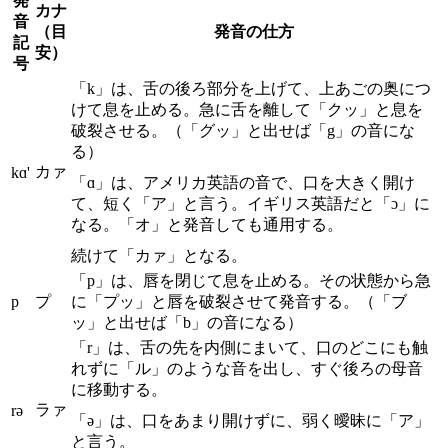
発
カナ
音
（目
発音の仕方
記
安）
号
「k」は、舌の後ろ部分を上げて、上あごの奥につ
けて息を止める。急に舌を離して「クッ」と息を
破裂させる。（「グッ」と出せば「g」の音にな
る）
カァ
kɑ'
「ɑ」は、アメリカ英語の音で、口を大きく開け
て、短く「ア」と言う。イギリス英語だと「ɔ」に
なる。「オ」と発音しても通用する。
続けて「カァ」となる。
「p」は、唇を閉じて息を止める。その状態から急
p
プ
に「プッ」と唇を破裂させて発音する。（「ブ
ッ」と出せば「b」の音になる）
「r」は、舌の先を内側にまいて、口のどこにも触
れずに「ル」のような音を出し、すぐ後ろの母音
に移動する。
ラァ
rə
「ə」は、口をあまり開けずに、弱く曖昧に「ア」
と言う。