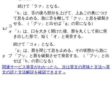
続けて「ラァ」となる。
「k」は、舌の後ろ部分を上げて、上あごの奥につけ
て息を止める。急に舌を離して「クッ」と息を破裂さ
せる。（「グッ」と出せば「g」の音になる）
コ
kɔ'
ォ
「ɔ」は、口を大きく開けた後、唇を丸くして前に突
き出した形で、短く「オ」と発音する。
続けて「コォ」となる。
「p」は、唇を閉じて息を止める。その状態から急に
p
プ
「プッ」と唇を破裂させて発音する。（「ブッ」と出
せば「b」の音になる）
関連サービス
発音がわかったら、次は英文の意味と文法へ
英
文の訳と文法解説を確認できます
→