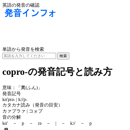
英語の発音の確認
単語から発音を検索
copro-の発音記号と読み方
意味：
「糞(ふん)」
発音記号
kɑ'prə- | kɔ'p-
カタカナ読み（発音の目安）
カァプラァ | コォプ
音の分解
kɑ' － p － rə － | － kɔ' － p