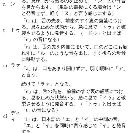
る。息が口から出るのを止めて、「ン」という音
ン
n
を鼻から出す。（単語の最後にくる場合は「ン」
と発音せず、軽く「ヌ」と言う感じにする）
「t」は、舌の先を、前歯のすぐ裏の歯茎につけ
る。息を止めた状態から、急に息で「トゥ」と破
トゥ
t
裂させるように発音する。（「ドゥ」と出せば
「d」の音になる）
「r」は、舌の先を内側にまいて、口のどこにも触
れずに「ル」のような音を出し、すぐ後ろの母音
に移動する。
ラァ
rə
「ə」は、口をあまり開けずに、弱く曖昧に「ア」
と言う。
続けて「ラァ」となる。
「d」は、舌の先を、前歯のすぐ裏の歯茎につけ
る。息を止めた状態から、急に息で「ドゥ」と破
裂させるように発音する。（「トゥ」と出せば
「t」の音になる）
ディ
dí
ィ
「i」は、日本語の「エ」と「イ」の中間の音。
「エ」と「イ」を同時に言う感じで「イ」と発音
する。