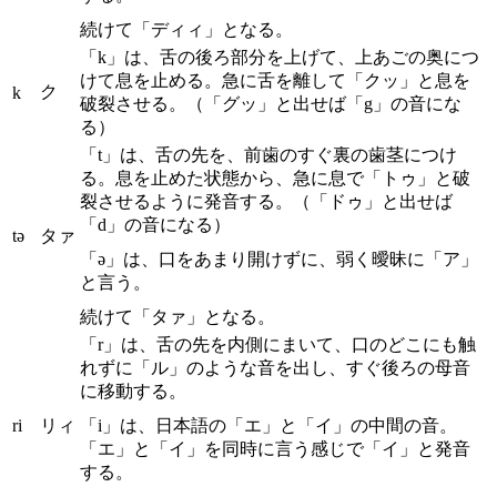
続けて「ディィ」となる。
「k」は、舌の後ろ部分を上げて、上あごの奥につ
けて息を止める。急に舌を離して「クッ」と息を
ク
k
破裂させる。（「グッ」と出せば「g」の音にな
る）
「t」は、舌の先を、前歯のすぐ裏の歯茎につけ
る。息を止めた状態から、急に息で「トゥ」と破
裂させるように発音する。（「ドゥ」と出せば
「d」の音になる）
tə
タァ
「ə」は、口をあまり開けずに、弱く曖昧に「ア」
と言う。
続けて「タァ」となる。
「r」は、舌の先を内側にまいて、口のどこにも触
れずに「ル」のような音を出し、すぐ後ろの母音
に移動する。
ri
リィ
「i」は、日本語の「エ」と「イ」の中間の音。
「エ」と「イ」を同時に言う感じで「イ」と発音
する。