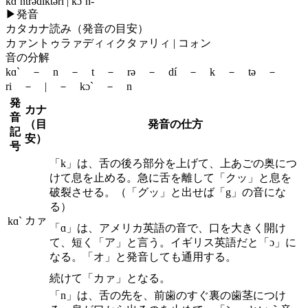
kɑ`ntrədíktəri | kɔ`n-
▶
発音
カタカナ読み（発音の目安）
カァントゥラァディィクタァリィ | コォン
音の分解
kɑ` － n － t － rə － dí － k － tə －
ri － | － kɔ` － n
発
カナ
音
（目
発音の仕方
記
安）
号
「k」は、舌の後ろ部分を上げて、上あごの奥につ
けて息を止める。急に舌を離して「クッ」と息を
破裂させる。（「グッ」と出せば「g」の音にな
る）
カァ
kɑ`
「ɑ」は、アメリカ英語の音で、口を大きく開け
て、短く「ア」と言う。イギリス英語だと「ɔ」に
なる。「オ」と発音しても通用する。
続けて「カァ」となる。
「n」は、舌の先を、前歯のすぐ裏の歯茎につけ