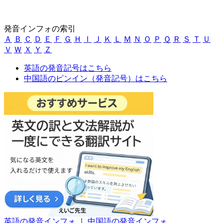
発音インフォの索引
Ａ
Ｂ
Ｃ
Ｄ
Ｅ
Ｆ
Ｇ
Ｈ
Ｉ
Ｊ
Ｋ
Ｌ
Ｍ
Ｎ
Ｏ
Ｐ
Ｑ
Ｒ
Ｓ
Ｔ
Ｕ
Ｖ
Ｗ
Ｘ
Ｙ
Ｚ
英語の発音記号はこちら
中国語のピンイン（発音記号）はこちら
英語の発音インフォ
｜
中国語の発音インフォ