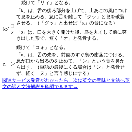
続けて「リィ」となる。
「k」は、舌の後ろ部分を上げて、上あごの奥につけ
て息を止める。急に舌を離して「クッ」と息を破裂
させる。（「グッ」と出せば「g」の音になる）
コ
kɔ`
ォ
「ɔ」は、口を大きく開けた後、唇を丸くして前に突
き出した形で、短く「オ」と発音する。
続けて「コォ」となる。
「n」は、舌の先を、前歯のすぐ裏の歯茎につける。
息が口から出るのを止めて、「ン」という音を鼻か
ン
n
ら出す。（単語の最後にくる場合は「ン」と発音せ
ず、軽く「ヌ」と言う感じにする）
関連サービス
発音がわかったら、次は英文の意味と文法へ
英
文の訳と文法解説を確認できます
→