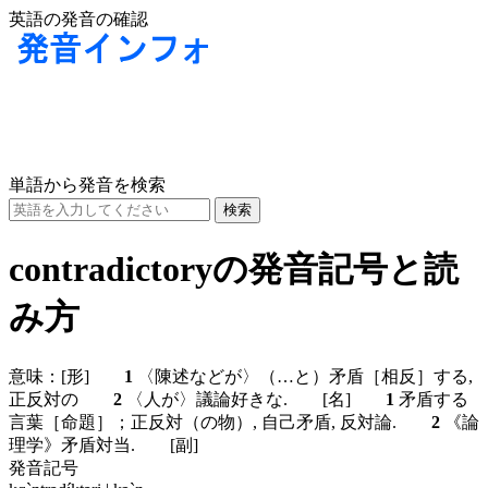
英語の発音の確認
単語から発音を検索
contradictoryの発音記号と読
み方
意味：
[形]
1
〈陳述などが〉（…と）矛盾［相反］する,
正反対の
2
〈人が〉議論好きな.
[名]
1
矛盾する
言葉［命題］；正反対（の物）, 自己矛盾, 反対論.
2
《論
理学》矛盾対当.
[副]
発音記号