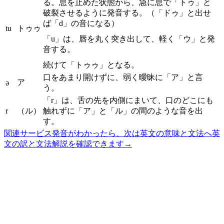
る。息を止めた状態から、急に息で「トゥ」と
破裂させるように発音する。（「ドゥ」と出せ
ば「d」の音になる）
tu
トゥゥ
「u」は、唇を丸く突き出して、軽く「ウ」と発
音する。
続けて「トゥゥ」となる。
口をあまり開けずに、弱く曖昧に「ア」と言
ア
ə
う。
「r」は、舌の先を内側にまいて、口のどこにも
r
（ル）
触れずに「ア」と「ル」の間のような音を出
す。
関連サービス
発音がわかったら、次は英文の意味と文法へ
英
文の訳と文法解説を確認できます
→