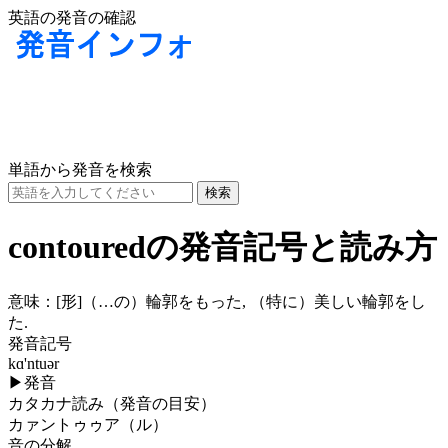
英語の発音の確認
単語から発音を検索
contouredの発音記号と読み方
意味：
[形]
（…の）輪郭をもった, （特に）美しい輪郭をし
た.
発音記号
kɑ'ntuər
▶
発音
カタカナ読み（発音の目安）
カァントゥゥア（ル）
音の分解