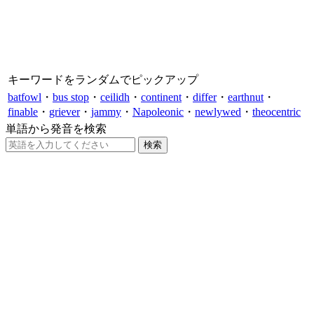
キーワードをランダムでピックアップ
batfowl
・
bus stop
・
ceilidh
・
continent
・
differ
・
earthnut
・
finable
・
griever
・
jammy
・
Napoleonic
・
newlywed
・
theocentric
単語から発音を検索