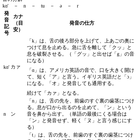
kɑ' － n － tu － ə － r
発
カナ
音
（目
発音の仕方
記
安）
号
「k」は、舌の後ろ部分を上げて、上あごの奥に
つけて息を止める。急に舌を離して「クッ」と
息を破裂させる。（「グッ」と出せば「g」の音
になる）
カァ
kɑ'
「ɑ」は、アメリカ英語の音で、口を大きく開け
て、短く「ア」と言う。イギリス英語だと「ɔ」
になる。「オ」と発音しても通用する。
続けて「カァ」となる。
「n」は、舌の先を、前歯のすぐ裏の歯茎につけ
る。息が口から出るのを止めて、「ン」という
n
ン
音を鼻から出す。（単語の最後にくる場合は
「ン」と発音せず、軽く「ヌ」と言う感じにす
る）
「t」は、舌の先を、前歯のすぐ裏の歯茎につけ