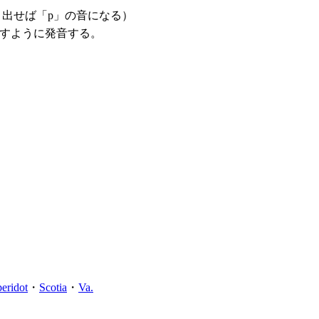
出せば「p」の音になる）
出すように発音する。
peridot
・
Scotia
・
Va.