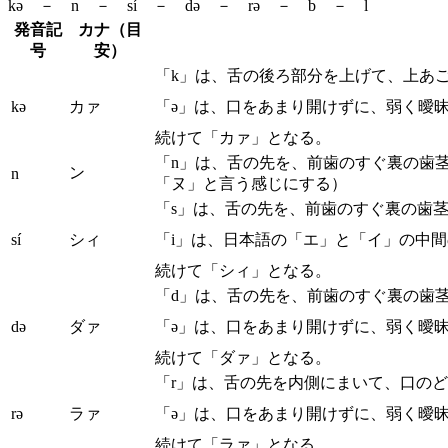
kə － n － sí － də － rə － b － l
発音記
カナ（目
号
安）
「k」は、舌の後ろ部分を上げて、上あ
kə
カァ
「ə」は、口をあまり開けずに、弱く曖
続けて「カァ」となる。
「n」は、舌の先を、前歯のすぐ裏の歯
ン
n
「ヌ」と言う感じにする）
「s」は、舌の先を、前歯のすぐ裏の歯
sí
シィ
「i」は、日本語の「エ」と「イ」の中
続けて「シィ」となる。
「d」は、舌の先を、前歯のすぐ裏の歯
də
ダァ
「ə」は、口をあまり開けずに、弱く曖
続けて「ダァ」となる。
「r」は、舌の先を内側にまいて、口の
rə
ラァ
「ə」は、口をあまり開けずに、弱く曖
続けて「ラァ」となる。