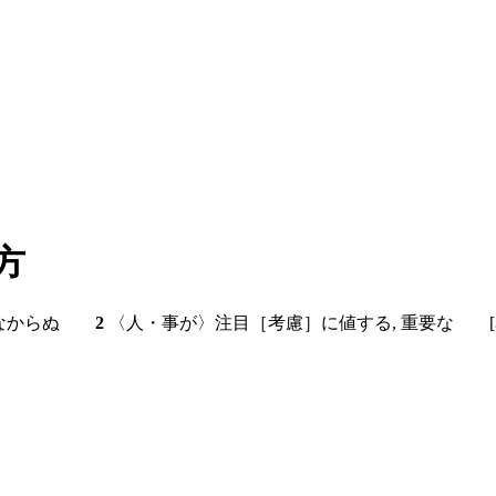
み方
；少なからぬ
2
〈人・事が〉注目［考慮］に値する, 重要な