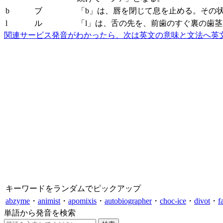
b
ブ
「b」は、唇を閉じて息を止める。その
l
ル
「l」は、舌の先を、前歯のすぐ裏の歯
関連サービス
発音がわかったら、次は英文の意味と文法へ
英
キーワードをランダムでピックアップ
abzyme
・
animist
・
apomixis
・
autobiographer
・
choc-ice
・
divot
・
f
単語から発音を検索