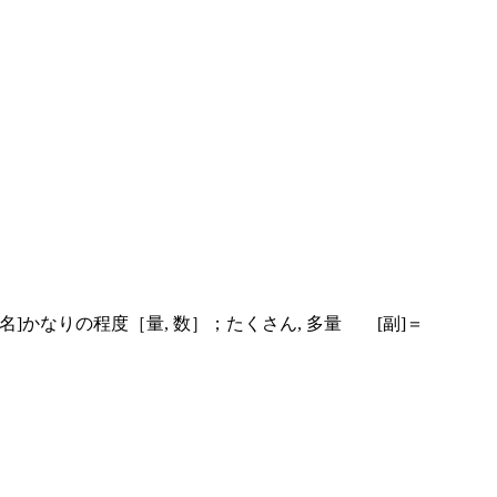
[名]
かなりの程度［量, 数］；たくさん, 多量
[副]
＝