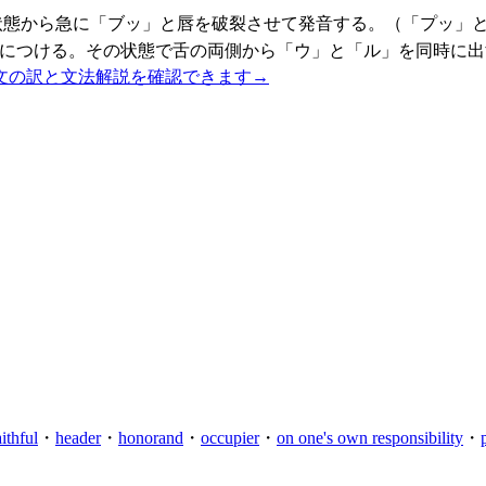
状態から急に「ブッ」と唇を破裂させて発音する。（「プッ」と
茎につける。その状態で舌の両側から「ウ」と「ル」を同時に
文の訳と文法解説を確認できます
→
aithful
・
header
・
honorand
・
occupier
・
on one's own responsibility
・