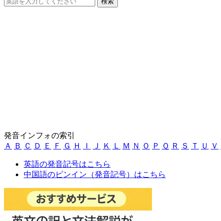
発音インフォの索引
Ａ
Ｂ
Ｃ
Ｄ
Ｅ
Ｆ
Ｇ
Ｈ
Ｉ
Ｊ
Ｋ
Ｌ
Ｍ
Ｎ
Ｏ
Ｐ
Ｑ
Ｒ
Ｓ
Ｔ
Ｕ
Ｖ
英語の発音記号はこちら
中国語のピンイン（発音記号）はこちら