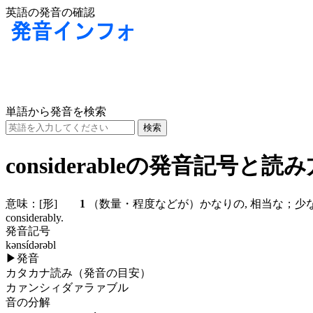
英語の発音の確認
単語から発音を検索
considerableの発音記号と読
意味：
[形]
1
（数量・程度などが）かなりの, 相当な
considerably.
発音記号
kənsídərəbl
▶
発音
カタカナ読み（発音の目安）
カァンシィダァラァブル
音の分解