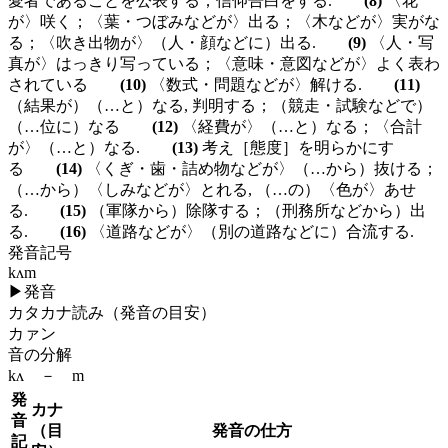
愛者であることを公表する；信仰告白をする.
(8)
〈花
が〉咲く；〈葉・つぼみなどが〉出る；〈木などが〉実がな
る；〈吹き出物が〉（人・顔などに）出る.
(9)
〈人・写
真が〉はっきり写っている；〈意味・意図などが〉よく表わ
されている
(10)
〈数式・問題などが〉解ける.
(11)
（結果が）（…と）なる, 判明する；（競走・試験などで）
（…位に）なる
(12)
〈経費が〉（…と）なる；〈合計
が〉（…と）なる.
(13)
考え［態度］を明らかにす
る
(14)
〈くぎ・歯・詰め物などが〉（…から）抜ける；
（…から）〈しみなどが〉とれる, （…の）〈色が〉あせ
る.
(15)
（軍隊から）除隊する；（刑務所などから）出
る.
(16)
〈道路などが〉（別の道路などに）合流する.
発音記号
kʌm
▶
発音
カタカナ読み（発音の目安）
カァン
音の分解
kʌ － m
発
カナ
音
（目
発音の仕方
記