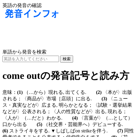
英語の発音の確認
単語から発音を検索
come outの発音記号と読み方
意味：
(1)
（…から）現れる, 出てくる.
(2)
〈本が〉出版
される；〈商品が〉市場［店頭］に出る.
(3)
〈ニュー
ス・真実などが〉広まる, 明らかとなる；〈試験・選挙結果
などが〉公表される；〈人の性質などが〉出る, 現れる；
〈人が〉（…だと）わかる.
(4)
〈言葉が〉（…として）
口から出る
(5)
（社交界・芸能界へ）デビューする.
(6)
ストライキをする. ▼しばしばon strikeを伴う.
(7)
同性