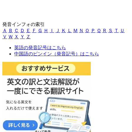
発音インフォの索引
Ａ
Ｂ
Ｃ
Ｄ
Ｅ
Ｆ
Ｇ
Ｈ
Ｉ
Ｊ
Ｋ
Ｌ
Ｍ
Ｎ
Ｏ
Ｐ
Ｑ
Ｒ
Ｓ
Ｔ
Ｕ
Ｖ
Ｗ
Ｘ
Ｙ
Ｚ
英語の発音記号はこちら
中国語のピンイン（発音記号）はこちら