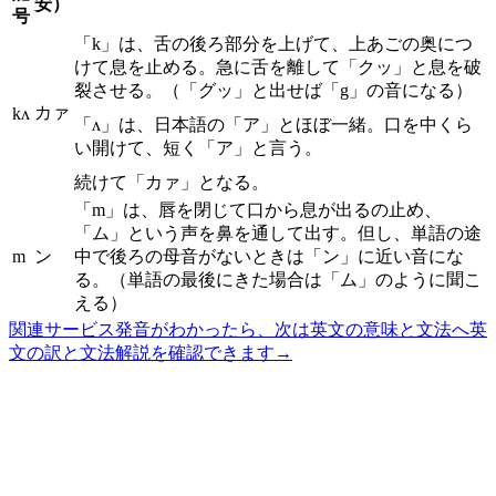
安）
号
「k」は、舌の後ろ部分を上げて、上あごの奥につ
けて息を止める。急に舌を離して「クッ」と息を破
裂させる。（「グッ」と出せば「g」の音になる）
カァ
kʌ
「ʌ」は、日本語の「ア」とほぼ一緒。口を中くら
い開けて、短く「ア」と言う。
続けて「カァ」となる。
「m」は、唇を閉じて口から息が出るの止め、
「ム」という声を鼻を通して出す。但し、単語の途
m
ン
中で後ろの母音がないときは「ン」に近い音にな
る。（単語の最後にきた場合は「ム」のように聞こ
える）
関連サービス
発音がわかったら、次は英文の意味と文法へ
英
文の訳と文法解説を確認できます
→