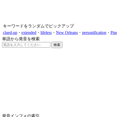
キーワードをランダムでピックアップ
clued-up
・
extended
・
lifeless
・
New Orleans
・
personification
・
Pin
単語から発音を検索
発音インフォの索引