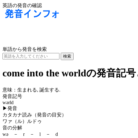
英語の発音の確認
単語から発音を検索
come into the worldの発
意味：
生まれる, 誕生する.
発音記号
wərld
▶
発音
カタカナ読み（発音の目安）
ワァ（ル）ルドゥ
音の分解
wə － r － l － d