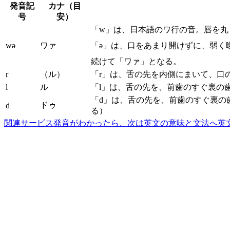
発音記
カナ（目
号
安）
「w」は、日本語のワ行の音。唇を丸
wə
ワァ
「ə」は、口をあまり開けずに、弱く
続けて「ワァ」となる。
r
（ル）
「r」は、舌の先を内側にまいて、口
l
ル
「l」は、舌の先を、前歯のすぐ裏の
「d」は、舌の先を、前歯のすぐ裏の
ドゥ
d
る）
関連サービス
発音がわかったら、次は英文の意味と文法へ
英