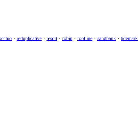
occhio
・
reduplicative
・
resort
・
robin
・
roofline
・
sandbank
・
tidemark