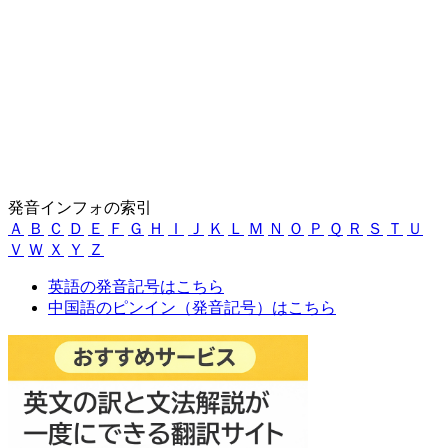
発音インフォの索引
Ａ
Ｂ
Ｃ
Ｄ
Ｅ
Ｆ
Ｇ
Ｈ
Ｉ
Ｊ
Ｋ
Ｌ
Ｍ
Ｎ
Ｏ
Ｐ
Ｑ
Ｒ
Ｓ
Ｔ
Ｕ
Ｖ
Ｗ
Ｘ
Ｙ
Ｚ
英語の発音記号はこちら
中国語のピンイン（発音記号）はこちら