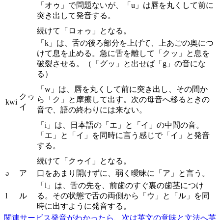
「オゥ」で問題ないが、「u」は唇を丸くして前に
突き出して発音する。
続けて「ロォゥ」となる。
「k」は、舌の後ろ部分を上げて、上あごの奥につ
けて息を止める。急に舌を離して「クッ」と息を
破裂させる。（「グッ」と出せば「g」の音にな
る）
「w」は、唇を丸くして前に突き出し、その間か
クゥ
ら「ク」と摩擦して出す。次の母音へ移るときの
kwi
イ
音で、語の終わりには来ない。
「i」は、日本語の「エ」と「イ」の中間の音。
「エ」と「イ」を同時に言う感じで「イ」と発音
する。
続けて「クゥイ」となる。
ə
ア
口をあまり開けずに、弱く曖昧に「ア」と言う。
「l」は、舌の先を、前歯のすぐ裏の歯茎につけ
l
ル
る。その状態で舌の両側から「ウ」と「ル」を同
時に出すように発音する。
関連サービス
発音がわかったら、次は英文の意味と文法へ
英