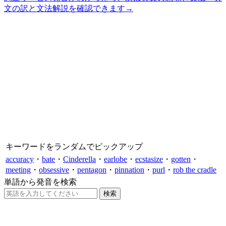
文の訳と文法解説を確認できます
→
キーワードをランダムでピックアップ
accuracy
・
bate
・
Cinderella
・
earlobe
・
ecstasize
・
gotten
・
meeting
・
obsessive
・
pentagon
・
pinnation
・
purl
・
rob the cradle
単語から発音を検索