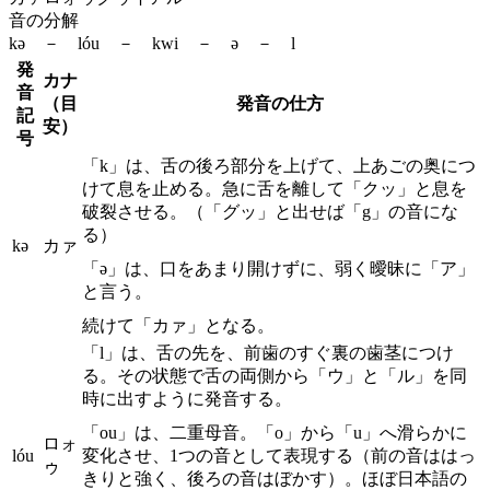
音の分解
kə － lóu － kwi － ə － l
発
カナ
音
（目
発音の仕方
記
安）
号
「k」は、舌の後ろ部分を上げて、上あごの奥につ
けて息を止める。急に舌を離して「クッ」と息を
破裂させる。（「グッ」と出せば「g」の音にな
る）
kə
カァ
「ə」は、口をあまり開けずに、弱く曖昧に「ア」
と言う。
続けて「カァ」となる。
「l」は、舌の先を、前歯のすぐ裏の歯茎につけ
る。その状態で舌の両側から「ウ」と「ル」を同
時に出すように発音する。
「ou」は、二重母音。「o」から「u」へ滑らかに
ロォ
lóu
変化させ、1つの音として表現する（前の音ははっ
ゥ
きりと強く、後ろの音はぼかす）。ほぼ日本語の