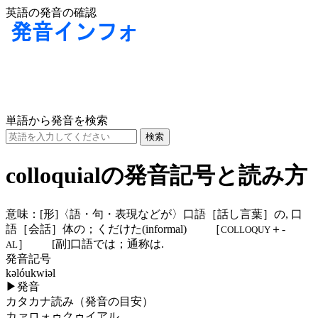
英語の発音の確認
単語から発音を検索
colloquialの発音記号と読み方
意味：
[形]
〈語・句・表現などが〉口語［話し言葉］の, 口
語［会話］体の；くだけた(informal) ［
＋-
COLLOQUY
］
[副]
口語では；通称は.
AL
発音記号
kəlóukwiəl
▶
発音
カタカナ読み（発音の目安）
カァロォゥクゥイアル