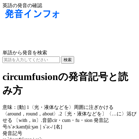
英語の発音の確認
単語から発音を検索
circumfusionの発音記号と読
み方
意味：
[動] 1〈光・液体などを〉周囲に注ぎかける
〈around，round，about〉.2〔光・液体などを〕〈…に〉浴び
せる 〔with，in〕.音節cir・cum・fu・sion 発音記
号/s`ɚːkəmfjúːʒən｜s`əː‐/ [名]
発音記号