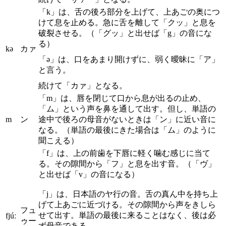
「k」は、舌の後ろ部分を上げて、上あごの奥につ
けて息を止める。急に舌を離して「クッ」と息を
破裂させる。（「グッ」と出せば「g」の音にな
る）
kə
カァ
「ə」は、口をあまり開けずに、弱く曖昧に「ア」
と言う。
続けて「カァ」となる。
「m」は、唇を閉じて口から息が出るの止め、
「ム」という声を鼻を通して出す。但し、単語の
m
ン
途中で後ろの母音がないときは「ン」に近い音に
なる。（単語の最後にきた場合は「ム」のように
聞こえる）
「f」は、上の前歯を下唇に軽く噛む感じに当て
る。その隙間から「フ」と息を出す音。（「ヴ」
と出せば「v」の音になる）
「j」は、日本語のヤ行の音。舌の真ん中を持ち上
げて上あごに近づける。その隙間から声をきしら
フュ
せて出す。単語の最後に来ることはなく、後は必
fjúː
ゥー
ず母音である。