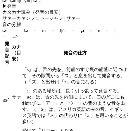
sɚ`ːkəmfjúːʒən | sə`ː‐
▶
発音
カタカナ読み（発音の目安）
サァーカァンフュゥージャン | サァー
音の分解
sɚ`ː － kə － m － fjúː － ʒə － n － |
－ sə`ː
発
カナ
音
（目
発音の仕方
記
安）
号
「s」は、舌の先を、前歯のすぐ裏の歯茎に近づけ
て、その隙間から「ス」と息を出して発音する。
（「ズ」と出せば「z」の音になる）
「ː」のある場所は、長く引っ張って発音する。
サァ
「ɚː」は、舌の先を内側にまいて、口のどこにも
sɚ`ː
ー
触れずに「アー」と「ウー」の間のような音を出
す。（「ɚ」は、アメリカ英語のみの音。イギリ
ス英語では「ɚː」の代わりに「əː」を用いることが
多い）
続けて「サァー」となる。