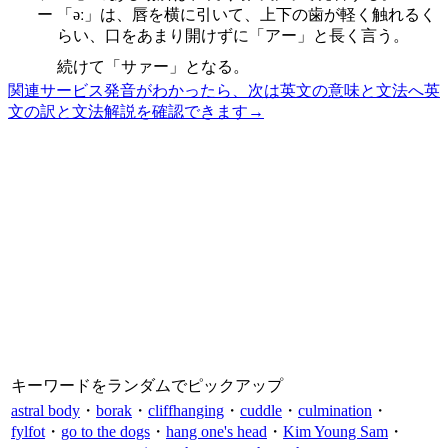
ー
「əː」は、唇を横に引いて、上下の歯が軽く触れるく
らい、口をあまり開けずに「アー」と長く言う。
続けて「サァー」となる。
関連サービス
発音がわかったら、次は英文の意味と文法へ
英
文の訳と文法解説を確認できます
→
キーワードをランダムでピックアップ
astral body
・
borak
・
cliffhanging
・
cuddle
・
culmination
・
fylfot
・
go to the dogs
・
hang one's head
・
Kim Young Sam
・