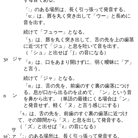
「ː」のある場所は、長く引っ張って発音する。
「uː」は、唇を丸く突き出して「ウー」と長めに
音を出す。
続けて「フュゥー」となる。
「ʒ」は、唇を丸く突き出して、舌の先を上の歯茎
に近づけて「ジュ」と息を吐いて音を出す。
（「シュ」と出せば「ʃ」の音になる）
ジャ
ʒə
「ə」は、口をあまり開けずに、弱く曖昧に「ア」
と言う。
続けて「ジャ」となる。
「n」は、舌の先を、前歯のすぐ裏の歯茎につけ
る。息が口から出るのを止めて、「ン」という音
ン
n
を鼻から出す。（単語の最後にくる場合は「ン」
と発音せず、軽く「ヌ」と言う感じにする）
「s」は、舌の先を、前歯のすぐ裏の歯茎に近づけ
て、その隙間から「ス」と息を出して発音する。
（「ズ」と出せば「z」の音になる）
サ
sə`ː
ァ
「ː」のある場所は、長く引っ張って発音する。