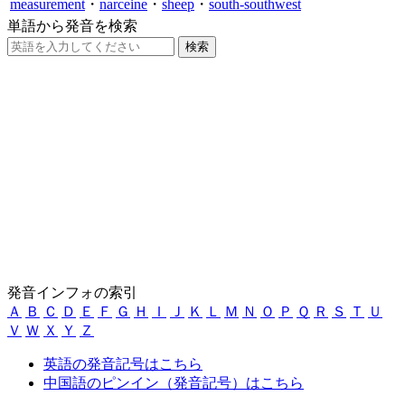
measurement
・
narceine
・
sheep
・
south-southwest
単語から発音を検索
発音インフォの索引
Ａ
Ｂ
Ｃ
Ｄ
Ｅ
Ｆ
Ｇ
Ｈ
Ｉ
Ｊ
Ｋ
Ｌ
Ｍ
Ｎ
Ｏ
Ｐ
Ｑ
Ｒ
Ｓ
Ｔ
Ｕ
Ｖ
Ｗ
Ｘ
Ｙ
Ｚ
英語の発音記号はこちら
中国語のピンイン（発音記号）はこちら