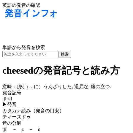
英語の発音の確認
単語から発音を検索
cheesedの発音記号と読み方
意味：
[形]
（…に）うんざりした, 退屈な, 腹の立つ.
発音記号
tʃíːzd
▶
発音
カタカナ読み（発音の目安）
チィーズドゥ
音の分解
tʃíː － z － d