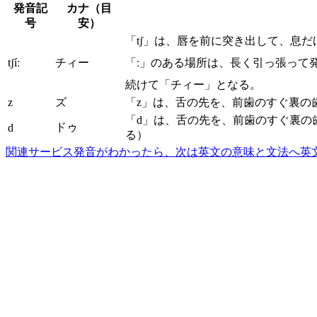
発音記
カナ（目
号
安）
「tʃ」は、唇を前に突き出して、息
tʃíː
チィー
「ː」のある場所は、長く引っ張って
続けて「チィー」となる。
z
ズ
「z」は、舌の先を、前歯のすぐ裏の
「d」は、舌の先を、前歯のすぐ裏の
ドゥ
d
る）
関連サービス
発音がわかったら、次は英文の意味と文法へ
英