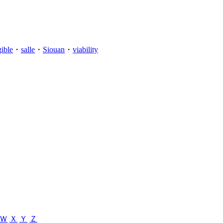
gible
・
salle
・
Siouan
・
viability
Ｗ
Ｘ
Ｙ
Ｚ