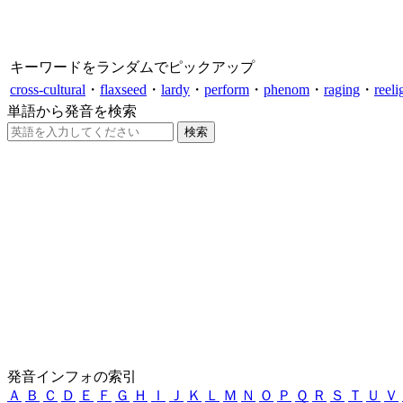
キーワードをランダムでピックアップ
cross-cultural
・
flaxseed
・
lardy
・
perform
・
phenom
・
raging
・
reeli
単語から発音を検索
発音インフォの索引
Ａ
Ｂ
Ｃ
Ｄ
Ｅ
Ｆ
Ｇ
Ｈ
Ｉ
Ｊ
Ｋ
Ｌ
Ｍ
Ｎ
Ｏ
Ｐ
Ｑ
Ｒ
Ｓ
Ｔ
Ｕ
Ｖ