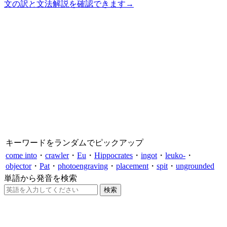
文の訳と文法解説を確認できます
→
キーワードをランダムでピックアップ
come into
・
crawler
・
Eu
・
Hippocrates
・
ingot
・
leuko-
・
objector
・
Pat
・
photoengraving
・
placement
・
spit
・
ungrounded
単語から発音を検索