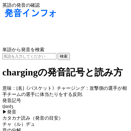
英語の発音の確認
単語から発音を検索
chargingの発音記号と読み方
意味：
[名]
《バスケット》チャージング：攻撃側の選手が相
手チームの選手に体当たりをする反則.
発音記号
tʃɑrdʒ
▶
発音
カタカナ読み（発音の目安）
チャ（ル）ヂュ
音の分解