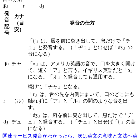
tʃɑ － r － dʒ
発
カナ
音
（目
発音の仕方
記
安）
号
「tʃ」は、唇を前に突き出して、息だけで「チ
ュ」と発音する。（「ヂュ」と出せば「dʒ」の
音になる）
tʃɑ
チャ
「ɑ」は、アメリカ英語の音で、口を大きく開け
て、短く「ア」と言う。イギリス英語だと「ɔ」
になる。「オ」と発音しても通用する。
続けて「チャ」となる。
「r」は、舌の先を内側にまいて、口のどこにも
r
（ル）
触れずに「ア」と「ル」の間のような音を出
す。
「dʒ」は、唇を前に突き出して、息だけで「ヂ
dʒ
ヂュ
ュ」と発音する。（「チュ」と出せば「tʃ」の音
になる）
関連サービス
発音がわかったら、次は英文の意味と文法へ
英