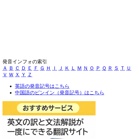
発音インフォの索引
Ａ
Ｂ
Ｃ
Ｄ
Ｅ
Ｆ
Ｇ
Ｈ
Ｉ
Ｊ
Ｋ
Ｌ
Ｍ
Ｎ
Ｏ
Ｐ
Ｑ
Ｒ
Ｓ
Ｔ
Ｕ
Ｖ
Ｗ
Ｘ
Ｙ
Ｚ
英語の発音記号はこちら
中国語のピンイン（発音記号）はこちら