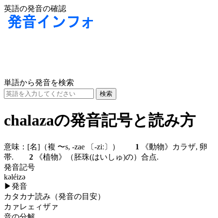
英語の発音の確認
単語から発音を検索
chalazaの発音記号と読み方
意味：
[名]
（複 〜s, -zae
〔-ziː〕
）
1
《動物》カラザ, 卵
帯.
2
《植物》（胚珠(はいしゅ)の）合点.
発音記号
kəléizə
▶
発音
カタカナ読み（発音の目安）
カァレェィザァ
音の分解