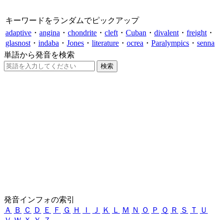
キーワードをランダムでピックアップ
adaptive
・
angina
・
chondrite
・
cleft
・
Cuban
・
divalent
・
freight
・
glasnost
・
indaba
・
Jones
・
literature
・
ocrea
・
Paralympics
・
senna
単語から発音を検索
発音インフォの索引
Ａ
Ｂ
Ｃ
Ｄ
Ｅ
Ｆ
Ｇ
Ｈ
Ｉ
Ｊ
Ｋ
Ｌ
Ｍ
Ｎ
Ｏ
Ｐ
Ｑ
Ｒ
Ｓ
Ｔ
Ｕ