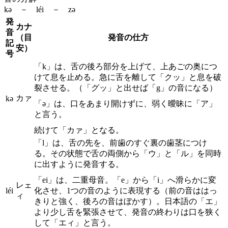
kə － léi － zə
発
カナ
音
（目
発音の仕方
記
安）
号
「k」は、舌の後ろ部分を上げて、上あごの奥につ
けて息を止める。急に舌を離して「クッ」と息を破
裂させる。（「グッ」と出せば「g」の音になる）
カァ
kə
「ə」は、口をあまり開けずに、弱く曖昧に「ア」
と言う。
続けて「カァ」となる。
「l」は、舌の先を、前歯のすぐ裏の歯茎につけ
る。その状態で舌の両側から「ウ」と「ル」を同時
に出すように発音する。
「ei」は、二重母音。「e」から「i」へ滑らかに変
レェ
léi
化させ、1つの音のように表現する（前の音ははっ
ィ
きりと強く、後ろの音はぼかす）。日本語の「エ」
より少し舌を緊張させて、発音の終わりは口を狭く
して「エィ」と言う。