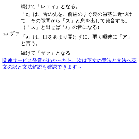
続けて「レェィ」となる。
「z」は、舌の先を、前歯のすぐ裏の歯茎に近づけ
て、その隙間から「ズ」と息を出して発音する。
（「ス」と出せば「s」の音になる）
ザァ
zə
「ə」は、口をあまり開けずに、弱く曖昧に「ア」
と言う。
続けて「ザァ」となる。
関連サービス
発音がわかったら、次は英文の意味と文法へ
英
文の訳と文法解説を確認できます
→