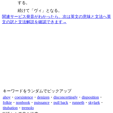
する。
続けて「ヴィ」となる。
関連サービス
発音がわかったら、次は英文の意味と文法へ
英
文の訳と文法解説を確認できます
→
キーワードをランダムでピックアップ
ahoy
・
coexistence
・
denizen
・
disconcertingly
・
disposition
・
folkie
・
nonbook
・
puissance
・
pull back
・
runneth
・
skylark
・
titubation
・
tremolo