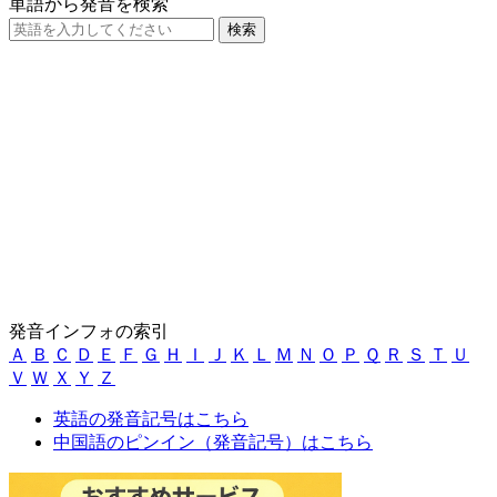
単語から発音を検索
発音インフォの索引
Ａ
Ｂ
Ｃ
Ｄ
Ｅ
Ｆ
Ｇ
Ｈ
Ｉ
Ｊ
Ｋ
Ｌ
Ｍ
Ｎ
Ｏ
Ｐ
Ｑ
Ｒ
Ｓ
Ｔ
Ｕ
Ｖ
Ｗ
Ｘ
Ｙ
Ｚ
英語の発音記号はこちら
中国語のピンイン（発音記号）はこちら