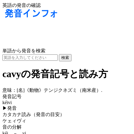
英語の発音の確認
単語から発音を検索
cavyの発音記号と読み方
意味：
[名]
《動物》テンジクネズミ（南米産）.
発音記号
kéivi
▶
発音
カタカナ読み（発音の目安）
ケェィヴィ
音の分解
kéi － vi