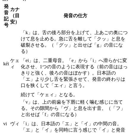
発
カナ
音
（目
発音の仕方
記
安）
号
「k」は、舌の後ろ部分を上げて、上あごの奥につ
けて息を止める。急に舌を離して「クッ」と息を
破裂させる。（「グッ」と出せば「g」の音にな
る）
ケェ
「ei」は、二重母音。「e」から「i」へ滑らかに変
kéi
ィ
化させ、1つの音のように表現する（前の音ははっ
きりと強く、後ろの音はぼかす）。日本語の
「エ」より少し舌を緊張させて、発音の終わりは
口を狭くして「エィ」と言う。
続けて「ケェィ」となる。
「v」は、上の前歯を下唇に軽く噛む感じに当て
る。その隙間から「ヴ」と息を出す音。（「フ」
と出せば「f」の音になる）
vi
ヴィ
「i」は、日本語の「エ」と「イ」の中間の音。
「エ」と「イ」を同時に言う感じで「イ」と発音