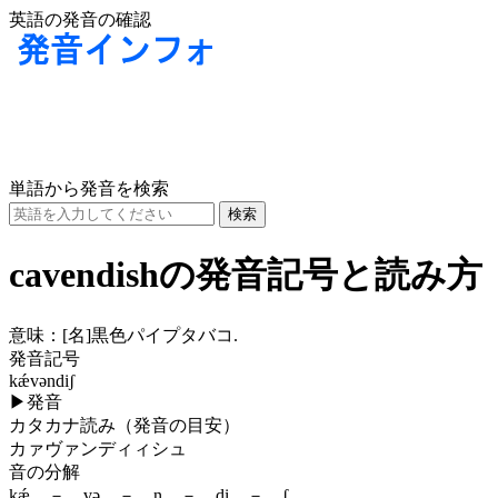
英語の発音の確認
単語から発音を検索
cavendishの発音記号と読み方
意味：
[名]
黒色パイプタバコ.
発音記号
kǽvəndiʃ
▶
発音
カタカナ読み（発音の目安）
カァヴァンディィシュ
音の分解
kǽ － və － n － di － ʃ