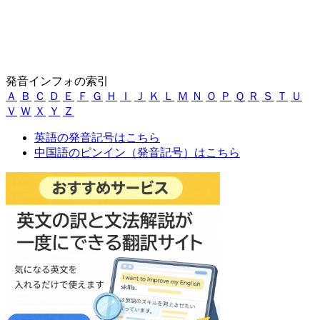
発音インフォの索引
Ａ
Ｂ
Ｃ
Ｄ
Ｅ
Ｆ
Ｇ
Ｈ
Ｉ
Ｊ
Ｋ
Ｌ
Ｍ
Ｎ
Ｏ
Ｐ
Ｑ
Ｒ
Ｓ
Ｔ
Ｕ
Ｖ
Ｗ
Ｘ
Ｙ
Ｚ
英語の発音記号はこちら
中国語のピンイン（発音記号）はこちら