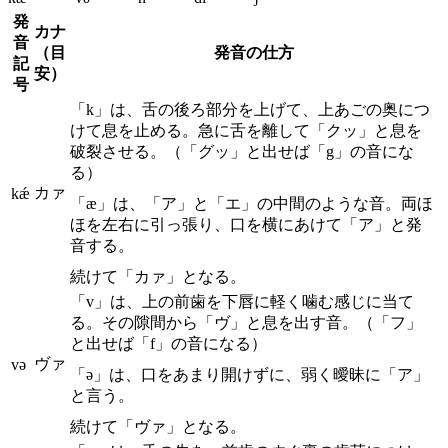
発
カナ
音
（目
発音の仕方
記
安）
号
「k」は、舌の後ろ部分を上げて、上あごの奥につ
けて息を止める。急に舌を離して「クッ」と息を
破裂させる。（「グッ」と出せば「g」の音にな
る）
カァ
kǽ
「æ」は、「ア」と「エ」の中間のような音。両ほ
ほを左右に引っ張り、口を横にあけて「ア」と発
音する。
続けて「カァ」となる。
「v」は、上の前歯を下唇に軽く噛む感じに当て
る。その隙間から「ヴ」と息を出す音。（「フ」
と出せば「f」の音になる）
ヴァ
və
「ə」は、口をあまり開けずに、弱く曖昧に「ア」
と言う。
続けて「ヴァ」となる。