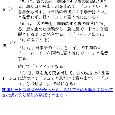
「n」は、舌の先を、前歯のすぐ裏の歯茎につけ
る。息が口から出るのを止めて、「ン」という音
ン
n
を鼻から出す。（単語の最後にくる場合は「ン」
と発音せず、軽く「ヌ」と言う感じにする）
「d」は、舌の先を、前歯のすぐ裏の歯茎につけ
る。息を止めた状態から、急に息で「ドゥ」と破
裂させるように発音する。（「トゥ」と出せば
「t」の音になる）
ディ
di
ィ
「i」は、日本語の「エ」と「イ」の中間の音。
「エ」と「イ」を同時に言う感じで「イ」と発音
する。
続けて「ディィ」となる。
「ʃ」は、唇を丸く突き出して、舌の先を上の歯茎
ʃ
シュ
に近づけて「シュ」と息だけで音を出す。（「ジ
ュ」と出せば「ʒ」の音になる）
関連サービス
発音がわかったら、次は英文の意味と文法へ
英
文の訳と文法解説を確認できます
→