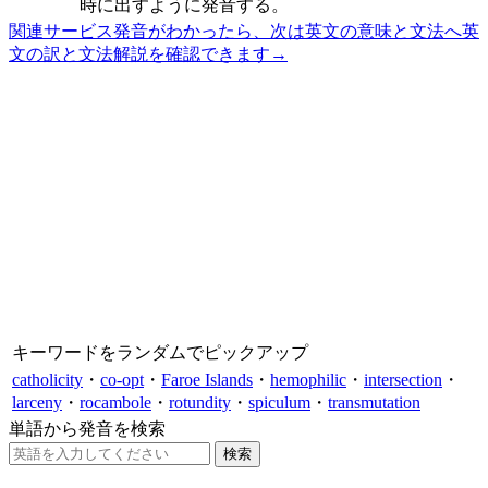
時に出すように発音する。
関連サービス
発音がわかったら、次は英文の意味と文法へ
英
文の訳と文法解説を確認できます
→
キーワードをランダムでピックアップ
catholicity
・
co-opt
・
Faroe Islands
・
hemophilic
・
intersection
・
larceny
・
rocambole
・
rotundity
・
spiculum
・
transmutation
単語から発音を検索