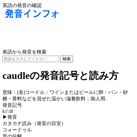
英語の発音の確認
単語から発音を検索
caudleの発音記号と読み方
意味：
[名]
コードル：ワインまたはビールに卵・パン・砂
糖・香料などを混ぜた温かい滋養飲料；病人用.
発音記号
kɔ'ːdl
▶
発音
カタカナ読み（発音の目安）
コォードゥル
音の分解