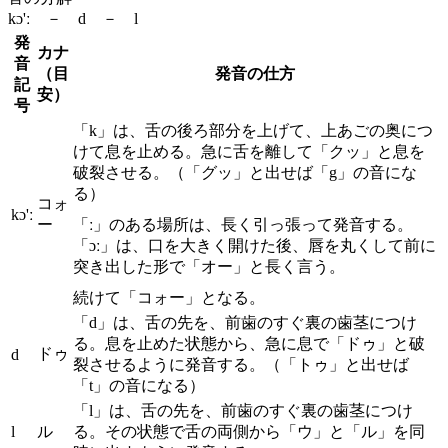
kɔ'ː － d － l
発
カナ
音
（目
発音の仕方
記
安）
号
「k」は、舌の後ろ部分を上げて、上あごの奥につ
けて息を止める。急に舌を離して「クッ」と息を
破裂させる。（「グッ」と出せば「g」の音にな
る）
コォ
kɔ'ː
ー
「ː」のある場所は、長く引っ張って発音する。
「ɔː」は、口を大きく開けた後、唇を丸くして前に
突き出した形で「オー」と長く言う。
続けて「コォー」となる。
「d」は、舌の先を、前歯のすぐ裏の歯茎につけ
る。息を止めた状態から、急に息で「ドゥ」と破
ドゥ
d
裂させるように発音する。（「トゥ」と出せば
「t」の音になる）
「l」は、舌の先を、前歯のすぐ裏の歯茎につけ
l
ル
る。その状態で舌の両側から「ウ」と「ル」を同