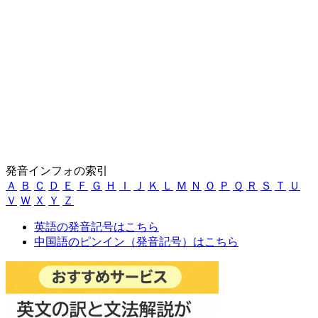
発音インフォの索引
Ａ
Ｂ
Ｃ
Ｄ
Ｅ
Ｆ
Ｇ
Ｈ
Ｉ
Ｊ
Ｋ
Ｌ
Ｍ
Ｎ
Ｏ
Ｐ
Ｑ
Ｒ
Ｓ
Ｔ
Ｕ
Ｖ
Ｗ
Ｘ
Ｙ
Ｚ
英語の発音記号はこちら
中国語のピンイン（発音記号）はこちら